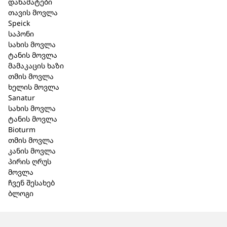
ვიდრე ბრაზის მართვის სეანსები.
დანამატები
ჩოგბურთს მენტალურ სპორტსაც უწოდებენ,
თავის მოვლა
Speick
რადგან ის კარგია არამხოლოდ
საპონი
სხეულისთვის, გონებისთვისაც. თამაშის
სახის მოვლა
დროს, მოძრაობაშია სხეულის თითქმის
ტანის მოვლა
ყველა კუნთი, რაც გამძლეობას
მამაკაცის ხაზი
გვივითარებს. ამასთან ერთად, ვარჯიშს
თმის მოვლა
განტვირთვისა და სოციალიზაციის
ხელის მოვლა
დანიშნულებაც აქვს.
Sanatur
სახის მოვლა
ფიზიკური აქტივობა და სწორი კვება ძილის
ტანის მოვლა
მოწესრიგებაშიც გვეხმარება, რაც ვარჯიშის
Bioturm
კიდევ ერთი დამატებითი ბონუსია, რადგან
თმის მოვლა
დაღლილი სხეული ბაქტერიების საყვარელი
კანის მოვლა
ადგილია.
პირის ღრუს
მოვლა
ჩვენ შესახებ
ბლოგი