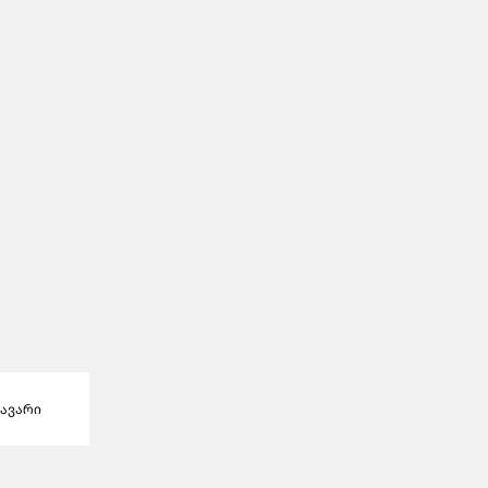
ავარი
პროდუქტები
ფავორიტები