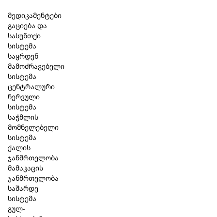
Skip to main content
Skip to footer
მედიკამენტები
გაციება და
სასუნთქი
სისტემა
საყრდენ
მამოძრავებელი
სიახლეები
სისტემა
ცენტრალური
ნერვული
სპორტული აქტივობები
სისტემა
საჭმლის
აპრილი 6, 2023
მომნელებელი
სისტემა
ქალის
ჯანმრთელობა
მამაკაცის
ჯანმრთელობა
საშარდე
სისტემა
გულ-