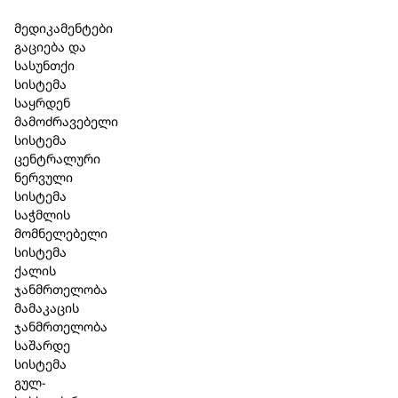
Skip to main content
Skip to footer
მედიკამენტები
გაციება და
სასუნთქი
სისტემა
საყრდენ
ქალის ჯანმრთელობა
მამოძრავებელი
სისტემა
ცენტრალური
ნერვული
სისტემა
საჭმლის
მომნელებელი
სისტემა
ფილტრი
ქალის
ჯანმრთელობა
მამაკაცის
კატეგორიები
ჯანმრთელობა
საშარდე
HLH BioPharma
(18)
სისტემა
Heel
(276)
გულ-