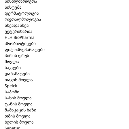
სისხლძარღვთა
დერმატოლოგია
(9)
სისტემა
ოფთალმოლოგია
(4)
დერმატოლოგია
ოფთალმოლოგია
გაციება და სასუნთქი სისტემა
(20)
სხვადასხვა
საყრდენ მამოძრავებელი
ვეტერინარია
(26)
HLH BioPharma
სისტემა
პრობიოტიკები
ცენტრალური ნერვული სისტემა
(29)
ფიტოპრეპარატები
პირის ღრუს
საჭმლის მომნელებელი სისტემა
(25)
მოვლა
ქალის ჯანმრთელობა
(12)
საკვები
დანამატები
მამაკაცის ჯანმრთელობა
(5)
თავის მოვლა
საშარდე სისტემა
(6)
Speick
საპონი
გულ-სისხლძარღვთა სისტემა
(19)
სახის მოვლა
სხვადასხვა
(100)
ტანის მოვლა
მამაკაცის ხაზი
ვეტერინარია
(11)
თმის მოვლა
Speick
(131)
ხელის მოვლა
Sanatur