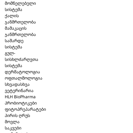
მომნელებელი
Creme 50ml
სისტემა
19,80 ₾
ქალის
50,90 ₾
ჯანმრთელობა
მამაკაცის
ჯანმრთელობა
საშარდე
სისტემა
გულ-
სისხლძარღვთა
სისტემა
დერმატოლოგია
ოფთალმოლოგია
სხვადასხვა
ვეტერინარია
HLH BioPharma
პრობიოტიკები
ფიტოპრეპარატები
ოვარიუმ
რენელ NT /
პირის ღრუს
მოვლა
კომპოზიტუმი
Reneel NT.
საკვები