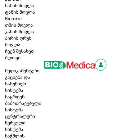
სახის მოვლა
ტანის მოვლა
Bioturm
ლაქტობაქტ
ლაქტობაქტ
თმის მოვლა
ჯუნიორი +,
ომნიფოს, 60
კანის მოვლა
პირის ღრუს
7X2 გ, 7
კაფსულა
მოვლა
დღიური
ვეგანური
ჩვენ შესახებ
შეკვრა
ბლოგი
164,00
არ არის
მედიკამენტები
₾
76,50 ₾
მარაგში
გაციება და
სასუნთქი
სისტემა
საყრდენ
მამოძრავებელი
სისტემა
ცენტრალური
ნერვული
-50%
სისტემა
საჭმლის