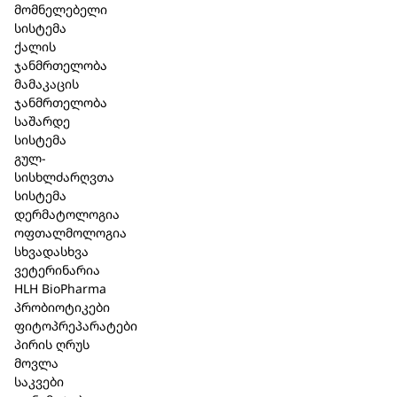
მომნელებელი
სისტემა
ქალის
ჯანმრთელობა
მამაკაცის
ლაქტობაქტ
ლაქტობაქტ
ჯანმრთელობა
BABY + , 7×2
LDL-control,
საშარდე
სისტემა
გ, 7-დღიური-
30 კაფსულა
გულ-
შეკვრა
სისხლძარღვთა
104,00 ₾
სისტემა
38,25
76,50
დერმატოლოგია
არ არის
ოფთალმოლოგია
₾
₾
მარაგში
სხვადასხვა
ვეტერინარია
HLH BioPharma
პრობიოტიკები
ფიტოპრეპარატები
პირის ღრუს
მოვლა
საკვები