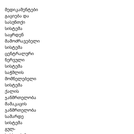
Skip to main content
Skip to footer
მედიკამენტები
გაციება და
სასუნთქი
სისტემა
საყრდენ
პრობიოტიკები
მამოძრავებელი
სისტემა
ცენტრალური
ნერვული
სისტემა
საჭმლის
მომნელებელი
სისტემა
ფილტრი
ქალის
ჯანმრთელობა
მამაკაცის
კატეგორიები
ჯანმრთელობა
საშარდე
HLH BioPharma
(18)
სისტემა
პირის ღრუს მოვლა
(2)
გულ-