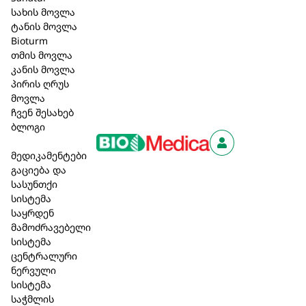
წითელი კორალინის წყალმცენარის, შვრიის
სახის მოვლა
ბალახის, ცხენის კუდას და მაღალი
ტანის მოვლა
პროტეინების და მინერალების შემცველი
Bioturm
სპირულინას კომბინაცია შესაძლებელია
თმის მოვლა
გახდეს ახალგაზრდობის ფორმულა
კანის მოვლა
პირის ღრუს
პრობლემური კანის ზონებისთვის.
მოვლა
44,70 ₾
ჩვენ შესახებ
ბლოგი
მედიკამენტები
კალათაში დამატება
გაციება და
სასუნთქი
სისტემა
საყრდენ
მამოძრავებელი
სისტემა
მსგავსი პროდუქცია
ცენტრალური
ნერვული
სისტემა
საჭმლის