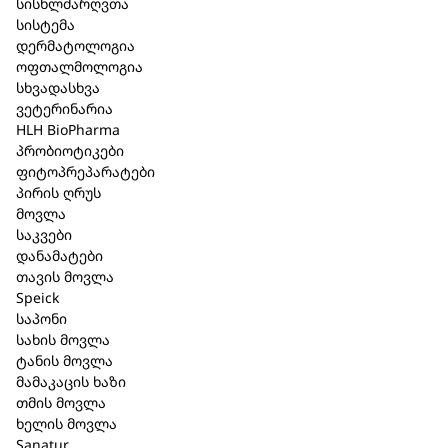
სისხლძარღვთა
სისტემა
დერმატოლოგია
ალგირა ზღვა წყალმცენარეების
ოფთალმოლოგია
სხვადასხვა
შემცველი მატონიზირებელი
ვეტერინარია
HLH BioPharma
ნაკრები 180 გ.
პრობიოტიკები
ფიტოპრეპარატები
კატეგორია:
Sanatur
,
ტანის მოვლა
პირის ღრუს
მოვლა
მოკლე აღწერა
საკვები
დანამატები
ალგირა ზღვა წყალმცენარეების შემცველი
თავის მოვლა
მატონიზირებელი ნაკრები
Speick
საპონი
ზღვის წყალმცენარეები უზრუნველყოფენ
სახის მოვლა
კანის სიმკვრივის ზრდას. მოცემული ფორმა
ტანის მოვლა
შემუშავებულია ცელულიტის და სხვადასხვა
მამაკაცის ხაზი
თმის მოვლა
მიზეზით განპირობებული კანის
ხელის მოვლა
მოშვებულობის სამკურნალოდ.
Sanatur