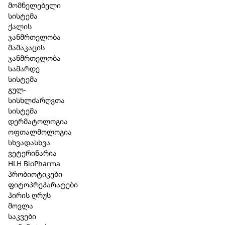
მომნელებელი
სისტემა
ქალის
ჯანმრთელობა
მამაკაცის
ჯანმრთელობა
საშარდე
სისტემა
გულ-
სისხლძარღვთა
ალგირა ზღვა
სისტემა
წყალმცენარეების
დერმატოლოგია
შემცველი ღრმად
ოფთალმოლოგია
სხვადასხვა
გამწმენდი
სანატური
ვეტერინარია
ნაკრები 180 გ.
HLH BioPharma
71,60 ₾
პრობიოტიკები
44,70 ₾
არ არის მარაგშ
ფიტოპრეპარატები
პირის ღრუს
მოვლა
საკვები