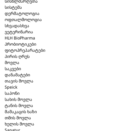
სისხლძარღვთა
სისტემა
დერმატოლოგია
ბერბერის-ჰომაკორდი 30მლ წვ /
ოფთალმოლოგია
სხვადასხვა
Berberis-Homaccord Drops 30 ml
ვეტერინარია
HLH BioPharma
კატეგორია:
Heel
,
საშარდე სისტემა
პრობიოტიკები
ფიტოპრეპარატები
მოკლე აღწერა
პირის ღრუს
მოვლა
ბერბერის-ჰომაკორდი 30მლ წვ/ Berberis-
საკვები
დანამატები
Homaccord Drops 30 ml drops
თავის მოვლა
ფარმაკოლოგიური ჯგუფი
: კომპლექსური
Speick
საპონი
ჰომეოპათიური პრეპარატი.
სახის მოვლა
გამოშვების ფორმა:
წვეთები სუბლინგვური
ტანის მოვლა
მამაკაცის ხაზი
გამოყენებისთვის.
თმის მოვლა
ხელის მოვლა
შემადგენლობა
: 30 მლ შეიცავს: აქტიური
Sanatur