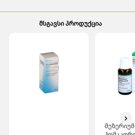
მსგავსი პროდუქცია
მეზერიუმ
ჰომაკორდ