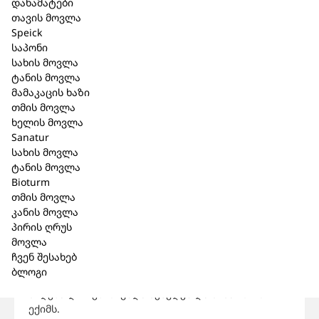
დანამატები
თავის მოვლა
Speick
კალათაში დამატება
საპონი
სახის მოვლა
ტანის მოვლა
მამაკაცის ხაზი
აღწერა
თმის მოვლა
ხელის მოვლა
უკუჩვენება
: იმის გათვალისწინებით, რომ Berberis
Sanatur
vulgaris აძლერებს საშვილოსნოს შეკუმშვას,
სახის მოვლა
პრეპარატი უკუნაჩვენებია ორსულობისას
ტანის მოვლა
(პირველი ტრიმესტრი). ჰიპერმგრძნობელობა
Bioturm
პრეპარატის შემადგენელი კომპონენტის მიმართ.
თმის მოვლა
ორსულობა / ლაქტაცია:
ორსულობის პერიოდში
კანის მოვლა
გამოყენება მხოლოდ მკაცრად ექიმთან
პირის ღრუს
კონსულტაციის შემდეგ.
მოვლა
გვერდითი ეფექტი:
ერთეულ შემთხვევაში
ჩვენ შესახებ
შესაძლებელია რეაქციები კანზე ინდივიდუალურ
ბლოგი
შემთხვევებში,რომლის დროსაც პრეპარატის
მიღება დროებით უნდა შეწყდეს და მიმართოთ
ექიმს.