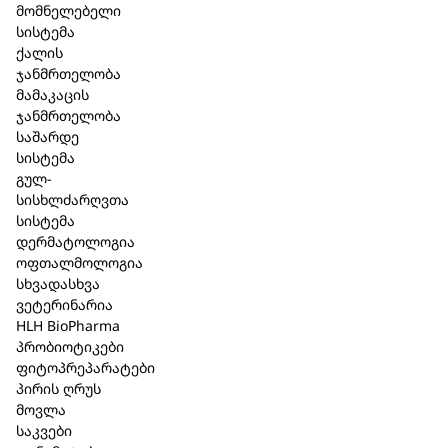
მომნელებელი
სისტემა
არ არის მარაგში
ქალის
ჯანმრთელობა
მამაკაცის
ჯანმრთელობა
აღწერა
საშარდე
სისტემა
ორსულობა / ლაქტაცია:
სასურველია ექიმთან
გულ-
კონსულტაციის შემდეგ გამოიყენება;
სისხლძარღვთა
გვერდითი ეფექტი:
ერთეულ შემთხვევაში
სისტემა
შესაძლებელია ინდივიდუალური მგრძნობელობის
დერმატოლოგია
გამოვლინება პრეპარატის რომელიმე
ოფთალმოლოგია
შემადგენელი კომპონენტის მიმართ გარდამავალი
სხვადასხვა
ალერგიული რეაქციის სახით – კანზე გამონაყარი,
ვეტერინარია
ან ქავილი. ამ დროს პრეპარატის მიღება დროებით
HLH BioPharma
უნდა შეწყდეს და მიმართოთ ექიმს.
პრობიოტიკები
სხვა მედიკამენტებთან ურთიერთქმედება:
არ
ფიტოპრეპარატები
აღენიშნება და არც არის მოსალოდნელი
პირის ღრუს
ჰომეოპათიური განზავების გამო.
მოვლა
ვარგისიანობის ვადა:
5 წელი.
საკვები
შენახვის პირობები:
შეინახეთ მზის სხივების