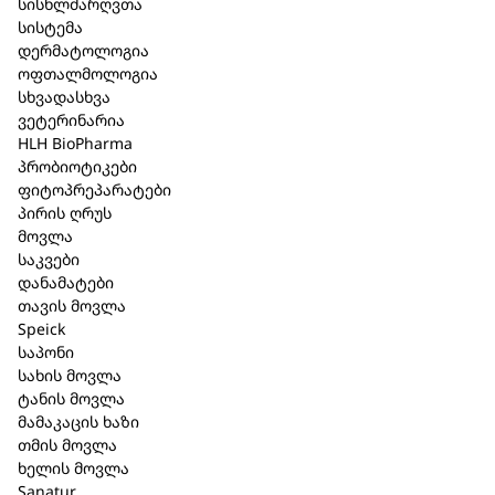
სისხლძარღვთა
სისტემა
დერმატოლოგია
გლანდულა პარათირეო. სუის-
ოფთალმოლოგია
სხვადასხვა
ინელი / Glandula parathyreoidea
ვეტერინარია
HLH BioPharma
suis-Injeel 1.1 მლ. 1 ამპულა
პრობიოტიკები
ფიტოპრეპარატები
კატეგორია:
ვეტერინარია
პირის ღრუს
მოვლა
მოკლე აღწერა
საკვები
დანამატები
ფარმაკოლოგიური ჯგუფი
: კომპლექსური
თავის მოვლა
ჰომეოპათიური პრეპარატი.
Speick
საპონი
გამოშვების ფორმ
ა:
1.1 მლ ამპულა
სახის მოვლა
პარენტერალური გამოყენებისთვის.
ტანის მოვლა
მამაკაცის ხაზი
შემადგენლობა
: 1 ამპულა 1.1 მლ შეიცავს:
თმის მოვლა
Clandula parathyreoidea suis D12, D30, D200.
ასევე,
ხელის მოვლა
საინექციო წყალი, ნატრიუმის ქლორიდის
Sanatur