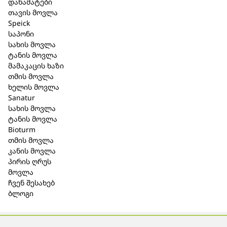
დანამატები
პირდაპირი ზემოქმედებისაგნ დაცულ მშრალ,
თავის მოვლა
ბავშვებისთვის მიუწვდომელ ადგილას, 15˚- 25˚C
Speick
ტემპერატურამდე.
საპონი
შეფუთვა:
# 10 ამპულა.
სახის მოვლა
აფთიაქიდან გაცემის პირობა:
ტანის მოვლა
გაიცემა ურეცეპტოდ.
მამაკაცის ხაზი
თმის მოვლა
მწარმოებელი:
ხელის მოვლა
(Biologische Heilmittel Heel GmbH
)
Sanatur
76532 ბადენ–ბადენი, გერმანია
სახის მოვლა
დ-რ რეკევეგის ქუჩა 2-4.
ტანის მოვლა
Bioturm
წარმომადგენელი:
თმის მოვლა
შ.პ.ს ბიომედიკა
კანის მოვლა
ა. პოლიტოვსკაიას ქ.#38
პირის ღრუს
0186 თბილისი, საქართველო
მოვლა
+995 32 215 91 15
ჩვენ შესახებ
ბლოგი