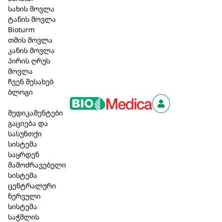
სახის მოვლა
იზოტონური (0,9%) ხსნარი.
ტანის მოვლა
Bioturm
ჩვენება
: ქრონიკული ართრიტი, ართროზი,
თმის მოვლა
კოკსიტი, ჰიპერტანია, რაქიტი, ოსტეომალაცია,
კანის მოვლა
ბეხტერევის დაავადება, ოსტეოქონდროზი,
პირის ღრუს
ბრონქული ასთმა, პილოროსპაზმი, ფარისებრი
მოვლა
ჯირკვლის ექტომიის შემდგომი მდგომარეობა.
ჩვენ შესახებ
ბლოგი
მიღების წესი და დოზირება:
ერთჯერადი დოზა –
1 ამპულა 1.1 მლ 1-3-ჯერ კვირაში კუნთში,
მედიკამენტები
კანქვეშ, კანში, აუცილებლობისას ვენაში.
გაციება და
სასუნთქი
უკუჩვენება
: მომატებული ინდივიდუალური
სისტემა
მგრძნობელობა პრეპარატის შემადგენელი
საყრდენ
კომპონენტის მიმართ.
მამოძრავებელი
სისტემა
ცენტრალური
ნერვული
11,00 ₾
სისტემა
საჭმლის