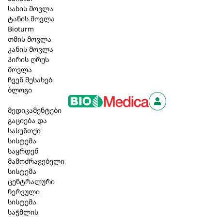
ხსნარი.
სახის მოვლა
ტანის მოვლა
ჩვენება
: გრიპი და დრიპისმაგვარი ინფექციები;
Bioturm
ენდოგენური დაცვის სისტემის
თმის მოვლა
სტიმულირებისთვის – გამოხატული
კანის მოვლა
ინტოქსიკაციით და მაღალი ცხელებით
პირის ღრუს
მიმდინარე სხვა მრვი და ინფექციური
მოვლა
ჩვენ შესახებ
დაავადებები; გრიპის და მრვის
ბლოგი
18,00 ₾
მედიკამენტები
გაციება და
სასუნთქი
კალათაში დამატება
სისტემა
საყრდენ
მამოძრავებელი
სისტემა
აღწერა
ცენტრალური
ნერვული
მიღების
წესი
და
დოზირება
:
ერთჯერადი დოზა – 1
სისტემა
ამპულა (1.1 მლ) კუნთში, კანქვეშ, კანში,
საჭმლის
აუცილებლობისას ვენაში – 1-3ჯერ კვირაში,