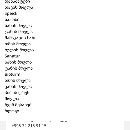
დანამატები
მეძუძურებში გამოყენება ინდივიდუალურია.
თავის მოვლა
სხვა
მედიკამენტებთან
ურთიერთქმედება
:
Speick
არანაირი ურთიერთქმედება არ აღენიშნება და
საპონი
არც არის მოსალოდნელი ჰომეოპათიური
სახის მოვლა
განზავების გამო.
ტანის მოვლა
ვარგისიანობის
ვადა
:
5 წელი.
მამაკაცის ხაზი
შენახვის
პირობები
:
შეინახეთ მზის სხივების
თმის მოვლა
პირდაპირი ზემოქმედებისაგნ დაცულ მშრალ,
ხელის მოვლა
ბავშვებისთვის მიუწვდომელ ადგილას, 15˚- 25˚C
Sanatur
ტემპერატურამდე.
სახის მოვლა
აფთიაქიდან
გაცემის
პირობა
:
ტანის მოვლა
გაიცემა ურეცეპტოდ.
Bioturm
მწარმოებელი
ქარხანა
:
თმის მოვლა
(Biologische Heilmittel Heel GmbH
)
კანის მოვლა
76532 ბადენ-ბადენი, გერმანია
პირის ღრუს
დრ-რეკევეკის ქუჩა 2-4
მოვლა
წარმომადგენელი
:
ჩვენ შესახებ
შ.პ.ს ბიომედიკა
ბლოგი
ა. პოლიტოვსკაიას ქ.#38
0186 თბილისი, საქართველო
+995 32 215 91 15