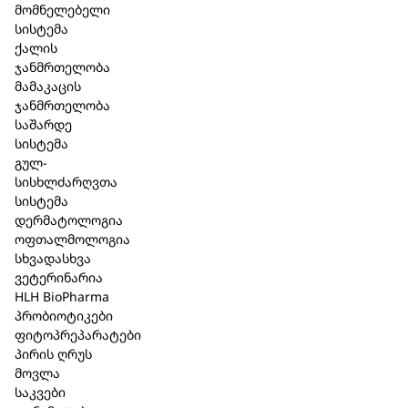
მომნელებელი
მწვავე მდგომარეობისას ყოველდღე.
სისტემა
უკუჩვენება
: მომატებული ინდივიდუალური
ქალის
მგრძნობელობა პრეპარატის რომელიმე
ჯანმრთელობა
შემადგენელი კომპონენტის მიმართ.
მამაკაცის
ორსულობა
ლაქტაცია
:
გამოიყენება ექიმთან
ჯანმრთელობა
კონსულტაციის შემდეგ;
საშარდე
გვერდითი
ეფექტი
:
ერთეულ შემთხვევაში
სისტემა
შესაძლებელია ინდივიდუალური მგრძნობელობის
გულ-
გამოვლინება პრეპარატის რომელიმე
სისხლძარღვთა
შემადგენელი კომპონენტის მიმართ ალერგიული
სისტემა
რეაქციის სახით – ჰიპერემია, კანზე გამინაყარი, ან
დერმატოლოგია
ქავილი.
ოფთალმოლოგია
განსაკუთრებული
მითითება
:
6 წლამდე ასაკის
სხვადასხვა
ბავშვებში პრეპარატი გამოიყენება ექიმთან
ვეტერინარია
კონსულტაციის შემდეგ. რაც მალე იწყება
HLH BioPharma
პრეპარატის მიღება, მით სწრაფად მიიღწევა
პრობიოტიკები
შედეგი და ხანმოკლე ხდება გამოჯანმრთელების
ფიტოპრეპარატები
პერიოდი. კლინიკური სურათის გაუმჯობესების
პირის ღრუს
შემდეგაც, რეკომენდებულია პრეპარატის მიღება
მოვლა
დამატებით 3-5 დღის განმავლობაში ორგანიზმის
საკვები
სრული დეტოქსიკაციისთვის. ორსულებში და