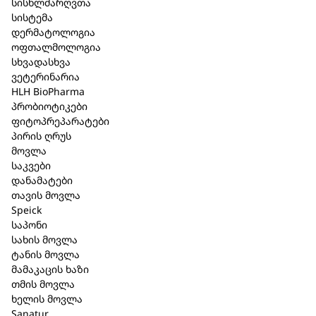
სისხლძარღვთა
სისტემა
დერმატოლოგია
ვიბურგელი / Viburgel 10 მლ.
ოფთალმოლოგია
სხვადასხვა
ვეტერინარია
კატეგორია:
სხვადასხვა
HLH BioPharma
პრობიოტიკები
მოკლე აღწერა
ფიტოპრეპარატები
პირის ღრუს
გამოშვების
ფორმა
:
გელი: 30 გ
მოვლა
საკვები
შემადგენლობა
:
100 გ გელი შეიცავს: Aqua, Xylitol,
დანამატები
Glycerin, Hydroxymethylcellulose, Chamomilla
თავის მოვლა
recutita flower extract, Salvia officinalis leaf extract,
Speick
Eugenia caryophyllus bud oil, Caprylic/Capric
საპონი
triglycerides, Xanthan gum, Sodium citrate, Aroma,
სახის მოვლა
Sucrose laurate, Ethylhexylglycerin, Phenoxyethanol,
ტანის მოვლა
Eugenol, Geraniol, Limonene.
მამაკაცის ხაზი
თმის მოვლა
®
ჩვენება:
Viburgel
გამოიყენება კბილების
ხელის მოვლა
ამოჭრის პროცესის თანმხლები ტკივილების
Sanatur