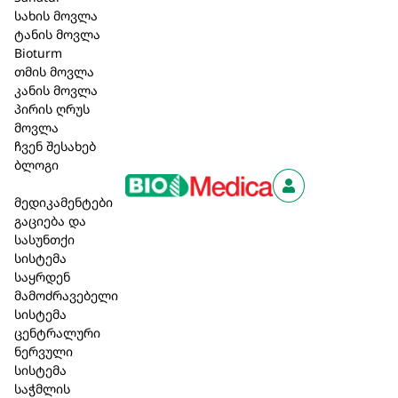
სახის მოვლა
შესამსუბუქებლად და ჩვილი ბავშვის
ტანის მოვლა
დასაწყნარებლად. ასევე, გამოიყენება ზოგადად
Bioturm
გაღიზიანებული ღრძილების სამკურნალოდ,
თმის მოვლა
მათთვის დამახასიათებელი დამამშვიდებელი
კანის მოვლა
და გამაგრილებელი ეფექტების
პირის ღრუს
გათვალისწინებით
მოვლა
ჩვენ შესახებ
უკუჩვენება:
ჰიპერმგრძნობელობა რომელიმე
ბლოგი
შემადგენელი კომპონენტის მიმართ.
მედიკამენტები
გვერდითი ეფექტი:
ჰიპერმგრძნობელობის
გაციება და
რეაქციების შედეგები.
სასუნთქი
სისტემა
11,10 ₾
საყრდენ
მამოძრავებელი
სისტემა
ცენტრალური
კალათაში დამატება
ნერვული
სისტემა
საჭმლის