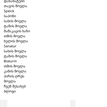
დანამატები
შენახვის ვადა: 30 თვე; შენახვის ვადა გახსნიდან :
თავის მოვლა
6 თვე
Speick
შენახვის პირობები
:
არ შეინახოთ +25º-ზე მაღალ
საპონი
ტემპერატურაზე.
სახის მოვლა
მწარმოებელი ქარხანა:
ტანის მოვლა
(Biologische Heilmittel Heel GmbH
)
მამაკაცის ხაზი
76532
ბადენ
–
ბადენი
,
გერმანია
თმის მოვლა
დრ
–
რეკევეკის
ქუჩა
2-4
ხელის მოვლა
წარმომადგენელი:
Sanatur
შ.პ.ს ბიომედიკა
სახის მოვლა
ა. პოლიტოვსკაიას ქ.#38
ტანის მოვლა
0186
თბილისი, საქართველო
Bioturm
+995 32 215 91 15
თმის მოვლა
კანის მოვლა
პირის ღრუს
მოვლა
ჩვენ შესახებ
მსგავსი პროდუქცია
ბლოგი