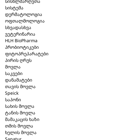
სისხლძარღვთა
სისტემა
დერმატოლოგია
თმის თბოდამცავი სპრეი – 150
ოფთალმოლოგია
სხვადასხვა
მლ. (716)
ვეტერინარია
HLH BioPharma
კატეგორია:
Bioturm
,
თმის მოვლა
პრობიოტიკები
ფიტოპრეპარატები
მოკლე აღწერა
პირის ღრუს
მოვლა
თბოდამცავი სპრეი, რომელიც იცავს თმას
საკვები
დანამატები
სითბური დაზიანებისგან.
თავის მოვლა
ნებისმიერი ტიპის თმისთვის.
Speick
საპონი
სპრეი ქმნის უხილავ დამცავ ფენას, რომელიც
სახის მოვლა
იცავს თმას თერმული სტილის
ტანის მოვლა
მამაკაცის ხაზი
ხელსაწყოებისგან, როგორიცაა ფენი, თმის
თმის მოვლა
დასახვევი თუ დასასწორებელი უთოები.
ხელის მოვლა
Sanatur