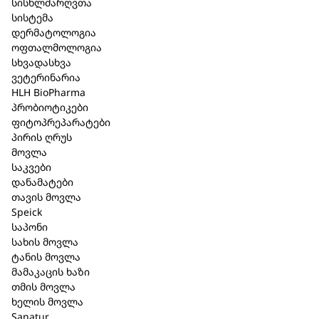
სისხლძარღვთა
სისტემა
დერმატოლოგია
თმის სპრეი ლაქი (მსუბუქი და
ოფთალმოლოგია
სხვადასხვა
ბუნებრივი ფიქსაცია) 150 მლ
ვეტერინარია
HLH BioPharma
(613)
პრობიოტიკები
ფიტოპრეპარატები
კატეგორია:
Bioturm
,
თმის მოვლა
პირის ღრუს
მოვლა
მოკლე აღწერა
საკვები
დანამატები
ყველა ტიპის თმისთვის
თავის მოვლა
Speick
შეინარჩუნეთ მოქნილი თმის სტილი წებოვნების
საპონი
გარეშე დიდი ხნით.
სახის მოვლა
ტანის მოვლა
თმა ინარჩუნებს ბუნებრივ მოქნილობას და
მამაკაცის ხაზი
დაცულია გარემოს ზემოქმედებისგან, თუნდაც
თმის მოვლა
მაღალი ტენიანობის ან ტემპერატურის
ხელის მოვლა
პირობებშიც კი შენარჩუნებულია ვარცხნილობა
Sanatur