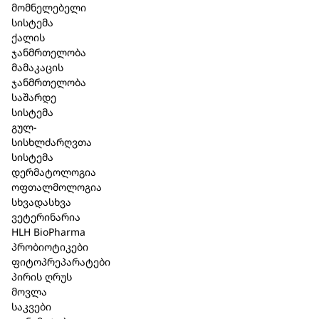
მომნელებელი
სისტემა
ინგრედიენტები:
ქალის
Aqua, Alcohol, Sodium Polyitaconate, Glycerin,
ჯანმრთელობა
Camellia Sinensis Leaf Extract*, Malva Sylvestris
მამაკაცის
Flower Extract*, Hydrolyzed Vegetable Protein,
ჯანმრთელობა
Parfum, Sodium Benzoate, Citronellol, Linalool
საშარდე
დამზადებულია კონტროლირებადი ორგანული
სისტემა
კულტივირებისგან
გულ-
ვეგანური: დიახ
სისხლძარღვთა
მახასიათებლები: გლუტენის გარეშე,
სისტემა
სილიკონის გარეშე, სულფატის გარეშე,
დერმატოლოგია
სინთეტიკური სუნამოებისა და საღებავების,
ოფთალმოლოგია
PEG, პარაფინის ზეთის გარეშე.
სხვადასხვა
სერთიფიკატი: COSMOS Natural
ვეტერინარია
HLH BioPharma
პრობიოტიკები
ფიტოპრეპარატები
პირის ღრუს
მსგავსი პროდუქცია
მოვლა
საკვები