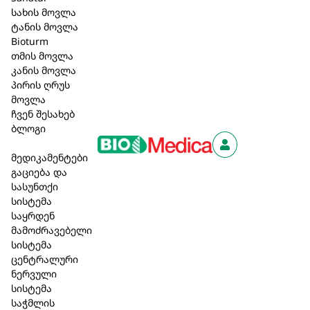
სახის მოვლა
და თმის ბუნებრივი შეგრძნება.
ტანის მოვლა
ძვირფასი ორგანული ექსტრაქტები მალავის
Bioturm
ყვავილისა და მწვანე ჩაისგან თმას იცავს და
თმის მოვლა
აძლევს ბუნებრივ ბზინვარებას, რაც ხანგრძლივ
კანის მოვლა
სტილს უზრუნველყოფს. ივარცხნება ადვილად.
პირის ღრუს
მოვლა
გამოყენების წესი: გამოყენებამდე შეანჯღრიეთ,
ჩვენ შესახებ
თანაბრად შეისხურეთ თმაზე დაახლოებით 30სმ-
ბლოგი
ის დაშორებოდან, დაელოდეთ გაშრობას.
მედიკამენტები
გაფრთხილება: არ შეისხუროთ თვალებში.
გაციება და
სასუნთქი
42,20 ₾
სისტემა
საყრდენ
მამოძრავებელი
სისტემა
კალათაში დამატება
ცენტრალური
ნერვული
სისტემა
საჭმლის
აღწერა