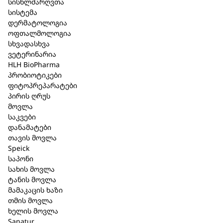
სისხლძარღვთა
სისტემა
დერმატოლოგია
იჩტო ვეტ დერმა-შამპოო / Ichto
ოფთალმოლოგია
სხვადასხვა
vet derma shampoo 250 წვ.
ვეტერინარია
HLH BioPharma
კატეგორია:
ვეტერინარია
პრობიოტიკები
ფიტოპრეპარატები
მოკლე აღწერა
პირის ღრუს
მოვლა
საკვები
66,35 ₾
დანამატები
თავის მოვლა
Speick
საპონი
არ არის მარაგში
სახის მოვლა
ტანის მოვლა
მამაკაცის ხაზი
თმის მოვლა
ხელის მოვლა
მსგავსი პროდუქცია
Sanatur