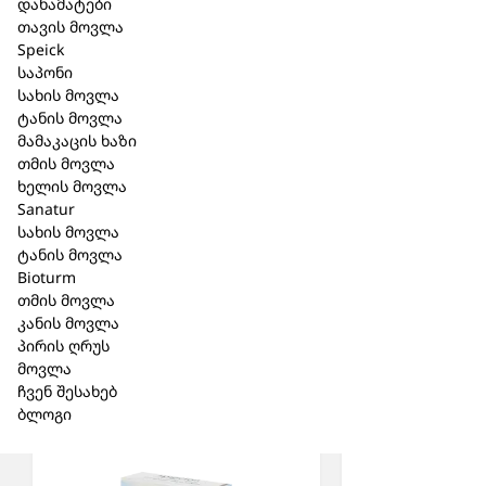
დანამატები
გაიცემა ურეცეპტოდ.
თავის მოვლა
მწარმოებელი:
Speick
(Biologische Heilmittel Heel GmbH
)
საპონი
76532 ბადენ–ბადენი, გერმანია
სახის მოვლა
დ-რ რეკევეგის ქუჩა 2-4.
ტანის მოვლა
წარმომადგენელი:
მამაკაცის ხაზი
შ.პ.ს ბიომედიკა
თმის მოვლა
ა. პოლიტოვსკაიას ქ.#38
ხელის მოვლა
0186 თბილისი, საქართველო
Sanatur
+995 32 215 91 15
სახის მოვლა
ტანის მოვლა
Bioturm
თმის მოვლა
კანის მოვლა
პირის ღრუს
მსგავსი პროდუქცია
მოვლა
ჩვენ შესახებ
ბლოგი