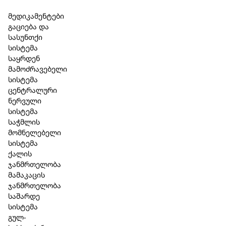
Skip to main content
Skip to footer
მედიკამენტები
გაციება და
სასუნთქი
სისტემა
საყრდენ
მამოძრავებელი
სისტემა
ცენტრალური
ნერვული
სისტემა
საჭმლის
მომნელებელი
სისტემა
ქალის
ჯანმრთელობა
მამაკაცის
ჯანმრთელობა
საშარდე
კოლონ სუის-ინელი / Colon suis-
სისტემა
გულ-
Injeel 1.1 მლ. 5 ამპულა