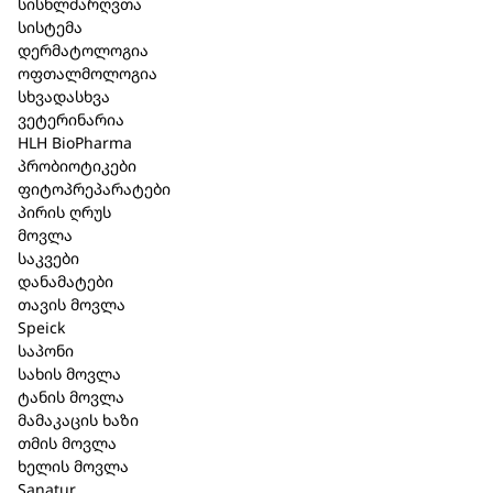
სისხლძარღვთა
სისტემა
კატეგორია:
Heel
,
საჭმლის მომნელებელი
დერმატოლოგია
სისტემა
ოფთალმოლოგია
სხვადასხვა
მოკლე აღწერა
ვეტერინარია
HLH BioPharma
ფარმაკოლოგიური ჯგუფი
: კომპლექსური
პრობიოტიკები
ფიტოპრეპარატები
ჰომეოპათიური პრეპარატი.
პირის ღრუს
გამოშვების ფორმ
ა:
1.1 მლ #5 ამპულა
მოვლა
საკვები
პარენტერალური გამოყენებისთვის.
დანამატები
შემადგენლობა
: 1 ამპულა 1.1 მლ შეიცავს: Colon
თავის მოვლა
Speick
suis D10, D30, D200 – 0,367 მლ; ასევე, საინექციო
საპონი
წყალი, ნატრიუმის ქლორიდის
სახის მოვლა
იზოტონური (0,9%) ხსნარი.
ტანის მოვლა
მამაკაცის ხაზი
ჩვენება
: მსხვილი ნაწლავის ექსკრეციის
თმის მოვლა
დარღვევა. ასევე ნაწლავის სპაზმები;
ხელის მოვლა
მითითებულია, როგორც შუალედური ან საწყისი
Sanatur