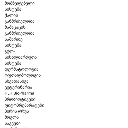
მომნელებელი
სისტემა
აღწერა
ქალის
ჯანმრთელობა
ორსულობა
/
ლაქტაცია:
სასურველია ექიმთან
მამაკაცის
კონსულტაციის შემდეგ გამოიყენება;
ჯანმრთელობა
გვერდითი ეფექტი:
ერთეულ შემთხვევაში
საშარდე
შესაძლებელია ინდივიდუალური მგრძნობელობის
სისტემა
გამოვლინება პრეპარატის რომელიმე
გულ-
შემადგენელი კომპონენტის მიმართ გარდამავალი
სისხლძარღვთა
ალერგიული რეაქციის სახით – კანზე გამონაყარი,
სისტემა
ან ქავილი. ამ დროს პრეპარატის მიღება დროებით
დერმატოლოგია
უნდა შეწყდეს და მიმართოთ ექიმს.
ოფთალმოლოგია
სხვა მედიკამენტებთან ურთიერთქმედება:
არ
სხვადასხვა
აღენიშნება და არც არის მოსალოდნელი
ვეტერინარია
ჰომეოპათიური განზავების გამო.
HLH BioPharma
ვარგისიანობის ვადა:
5 წელი.
პრობიოტიკები
შენახვის პირობები:
შეინახეთ მზის სხივების
ფიტოპრეპარატები
პირდაპირი ზემოქმედებისაგნ დაცულ მშრალ,
პირის ღრუს
ბავშვებისთვის მიუწვდომელ ადგილას, 15˚- 25˚C
მოვლა
ტემპერატურამდე.
საკვები
აფთიაქიდან გაცემის პირობა: