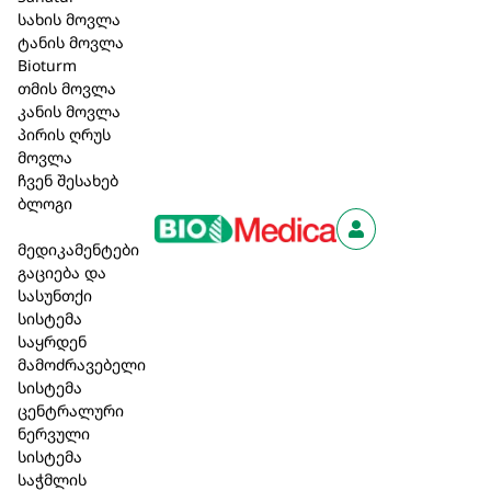
მკურნალობა სერიოზული ინტოქსიკაციის ყველა
სახის მოვლა
დონისას; ასევე, ნაწლავის სტაზი, ნაწლავის
ტანის მოვლა
Bioturm
კოლიკა, ნაწლავის ტენეზმი, ლორწოვანი და
თმის მოვლა
წყლულოვანი კოლიტი, უძილობა.
კანის მოვლა
პირის ღრუს
მიღების წესი და დოზირება:
მოითხოვს
მოვლა
ინდივიდუალურ დოზას ექიმის მიერ. ზოგადად
ჩვენ შესახებ
ერთჯერადი დოზა – 1 ამპულა (1.1 მლ) 1-3-ჯერ
ბლოგი
კვირაში კუნთში, კანქვეშ, კანში.
მედიკამენტები
უკუჩვენება
: მომატებული ინდივიდუალური
გაციება და
მგრძნობელობა პრეპარატის რომელიმე
სასუნთქი
შემადგენელი კომპონენტის მიმართ.
სისტემა
საყრდენ
60,50 ₾
მამოძრავებელი
სისტემა
ცენტრალური
ნერვული
კალათაში დამატება
სისტემა
საჭმლის