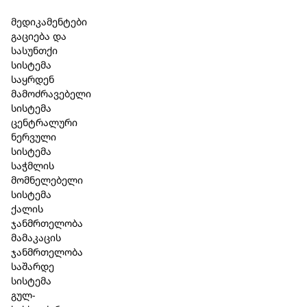
Skip to main content
Skip to footer
მედიკამენტები
გაციება და
სასუნთქი
სისტემა
საყრდენ
მამოძრავებელი
სისტემა
ცენტრალური
ნერვული
სისტემა
საჭმლის
მომნელებელი
სისტემა
ქალის
ჯანმრთელობა
ლაქტობაქტ LDL-control, 30
მამაკაცის
ჯანმრთელობა
კაფსულა
საშარდე
სისტემა
კატეგორია:
პრობიოტიკები
,
HLH BioPharma
გულ-