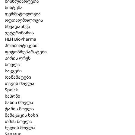
სისხლძარღვთა
მოკლე აღწერა
სისტემა
დერმატოლოგია
Lactobact LDL CONTROL – 30 კაფსულა
ოფთალმოლოგია
სხვადასხვა
ბუნებრივი დახმარება მაღალი ქოლესტერინის
ვეტერინარია
წინააღმდეგ.
HLH BioPharma
პრობიოტიკები
Lactobact LDL CONTROL
ბუნებრივად ამცირებს
ფიტოპრეპარატები
სისხლში მაღალი ქოლესტერინის დონეს
, თუ
პირის ღრუს
ხდება რეგულარული მიიღება.
მოვლა
პროდუქტი
მნიშვნელოვნად აუმჯობესებს გულ-
საკვები
სისხლძარღვთა სისტემის ფუნქციონირებას
და
დანამატები
ამცირებს ათეროსკლეროზისა და გულ-
თავის მოვლა
Speick
სისხლძარღვთა სხვა დაავადებების
საპონი
განვითარების რისკს
.
სახის მოვლა
ტანის მოვლა
104,00 ₾
მამაკაცის ხაზი
თმის მოვლა
ხელის მოვლა
კალათაში დამატება
Sanatur