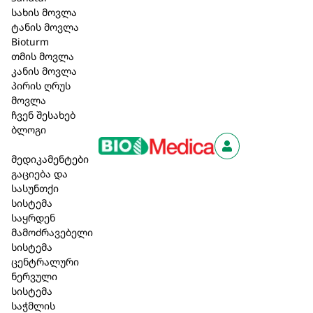
სახის მოვლა
ტანის მოვლა
Bioturm
აღწერა
თმის მოვლა
კანის მოვლა
Lactobact LDL CONTROL
ბუნებრივი პრეპარატია
,
პირის ღრუს
რომელსაც
არ აქვს გვერდითი ეფექტი
, რომლებიც
მოვლა
ხშირად აღინიშნება ქოლესტერინის ტრადიციული
ჩვენ შესახებ
დამწევი პრეპარატების (მაგალითად, სტატინების)
ბლოგი
მიღებისას. ამიტომ
შესაფერისია ხანგრძლივი
მოხმარებისთვის
.
მედიკამენტები
კლინიკურმა კვლევამ აჩვენა, რომ 3 თვის
გაციება და
განმავლობაში, დღეში 1 კაფსულის მიღება,
სასუნთქი
საშუალოდ 13.9%-ით ამცირებს მავნე LDL
სისტემა
ქოლესტერინის დონეს.
საყრდენ
განსაკუთრებული
მახასიათებლები:
მამოძრავებელი
პოზიტიური გავლენა მთლიან გულ-
სისტემა
სისხლძარღვთა სისტემაზე
ცენტრალური
ქოლესტერინის საერთო დონის შემცირება 36%-
ნერვული
ზე მეტით
სისტემა
ბუნებრივი მხარდაჭერა
საჭმლის