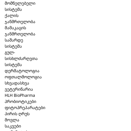
მხოლოდ 1 კაფსულა დღეში
მომნელებელი
არ აქვს გვერდითი ეფექტი
სისტემა
დღიური დოზა შეიცავს 4 მილიარდ (4 × 10⁹)
ქალის
ბაქტერიულ კულტურას შემდეგი შტამიდან:
ჯანმრთელობა
Lactobacillus plantarum
LPLDL®
მამაკაცის
რეკომენდებული მიღება:
ჯანმრთელობა
მიიღეთ
1 კაფსულა დღეში
, საკმარისი
საშარდე
რაოდენობის სითხესთან ერთად,
მთავარი კვების
სისტემა
დროს
.
გულ-
გამოიყენება 8 წლიდან
.
სისხლძარღვთა
შემადგენლობა:
სისტემა
შემავსებელი: სიმინდის სახამებელი, კაფსულის
დერმატოლოგია
გარსი (ჰიდროქსიპროპილმეთილცელულოზა),
ოფთალმოლოგია
Lactobacillus plantarum
LPLDL®,
სხვადასხვა
ანტიკონგლომერატორი: მიკროკრისტალური
ვეტერინარია
ცელულოზა, გასქელების საშუალება: გელანი
HLH BioPharma
(კაფსულის გარსი).
პრობიოტიკები
არ შეიცავს გლუტენსა და ლაქტოზას.
ფიტოპრეპარატები
პირის ღრუს
მოვლა
საკვები