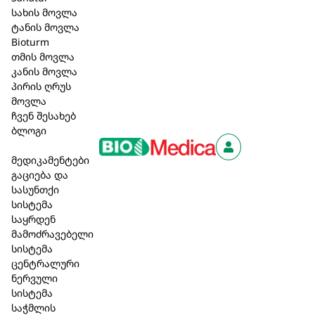
Mandragora e radice siccata D8, Argentum nitricum
სახის მოვლა
ტანის მოვლა
D12, Veratrum album D4 22 mg. ასევე, საინექციო
Bioturm
წყალი, ნატრიუმის ქლორიდის
თმის მოვლა
იზოტონური (0,9%) ხსნარი.
კანის მოვლა
ჩვენება:
პანკრეასის დაავადებები და
პირის ღრუს
ეპიგასტრიკული ჩივილები; მარეგულირებელი
მოვლა
ანტიჰომოტოქსიური ეფექტი პანკრეატიტის და
ჩვენ შესახებ
პანკრეასის დისფუნქციის დროს.
ბლოგი
40,00 ₾
მედიკამენტები
გაციება და
სასუნთქი
სისტემა
კალათაში დამატება
საყრდენ
მამოძრავებელი
სისტემა
ცენტრალური
აღწერა
ნერვული
სისტემა
მიღების
წესი
და
დოზირება
:
ერთჯერადი დოზა
საჭმლის
სტანდარტული დოზირება მოზრდილებსა და 12