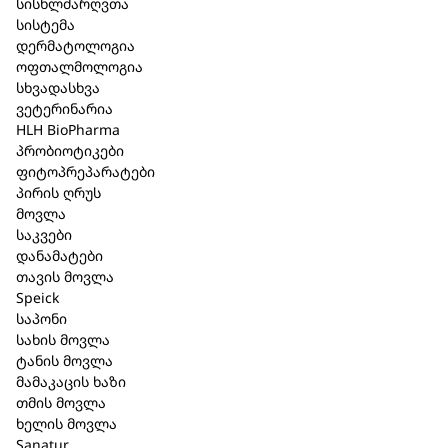
სისხლძარღვთა
სისტემა
დერმატოლოგია
მომორდიკა კომპ. N / Momordica
ოფთალმოლოგია
სხვადასხვა
compositum N. 2.2 მლ. 5 ამპულა
ვეტერინარია
HLH BioPharma
კატეგორია:
Heel
,
საჭმლის მომნელებელი
პრობიოტიკები
სისტემა
ფიტოპრეპარატები
პირის ღრუს
მოვლა
მოკლე აღწერა
საკვები
დანამატები
ფარმაკოლოგიური ჯგუფი:
კომპლექსური
თავის მოვლა
ჰომეოპათიური პრეპარატი.
Speick
საპონი
გამოშვების ფორმა:
2.2 მლ ამპულა
სახის მოვლა
პარენტერალური გამოყენებისთვის.
ტანის მოვლა
შემადგენლობა:
2,2 მლ ამპულა შეიცავს:
მამაკაცის ხაზი
Momordica balsamina D6, lodum D8, Podophyllum
თმის მოვლა
peltatum D6, Mercurius solubilis Hahnemanni D8,
ხელის მოვლა
Carbo vegetabilis D10, Lycopodium clavatum D6,
Sanatur