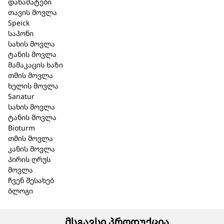
დანამატები
შენახვის
პირობები
:
შეინახეთ მზის სხივების
თავის მოვლა
პირდაპირი ზემოქმედებისაგნ დაცულ მშრალ,
Speick
ბავშვებისთვის მიუწვდომელ ადგილას, 15˚- 25˚C
საპონი
ტემპერატურამდე.
სახის მოვლა
აფთიაქიდან
გაცემის
პირობა
:
ტანის მოვლა
გაიცემა ურეცეპტოდ.
მამაკაცის ხაზი
მწარმოებელი
:
თმის მოვლა
(Biologische Heilmittel Heel GmbH
)
ხელის მოვლა
76532 ბადენ–ბადენი, გერმანია
Sanatur
დ-რ რეკევეგის ქუჩა 2-4.
სახის მოვლა
წარმომადგენელი
:
ტანის მოვლა
შ.პ.ს ბიომედიკა
Bioturm
ა. პოლიტოვსკაიას ქ.#38
თმის მოვლა
0186 თბილისი, საქართველო
კანის მოვლა
+995 32 215 91 15
პირის ღრუს
მოვლა
ჩვენ შესახებ
ბლოგი
მსგავსი პროდუქცია