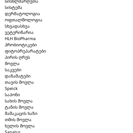
სისხლძარღვთა
სისტემა
დერმატოლოგია
ოფთალმოლოგია
სხვადასხვა
ვეტერინარია
მუსკულუს სუის-ინელ ფორტე /
HLH BioPharma
Musculus suis-Injeel forte 1.1 მლ. 5
პრობიოტიკები
ფიტოპრეპარატები
ამპულა
პირის ღრუს
მოვლა
კატეგორია:
სხვადასხვა
საკვები
დანამატები
მოკლე აღწერა
თავის მოვლა
Speick
ფარმაკოლოგიური
ჯგუფი
: კომპლექსური
საპონი
ჰომეოპათიური პრეპარატი.
სახის მოვლა
ტანის მოვლა
გამოშვების
ფორმა:
1.1 მლ ამპულა
მამაკაცის ხაზი
პარენტერალური გამოყენებისთვის.
თმის მოვლა
ხელის მოვლა
შემადგენლობა
: 1 ამპულა 1.1 მლ შეიცავს: 1,1 ml
Sanatur