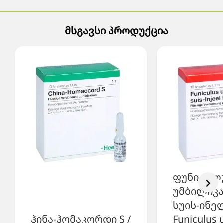
მსგავსი პროდუქცია
ფუნიკულ
უმბილიკ
სუის-ინელ
ჰინა-ჰომაკორდი S /
Funiculus u