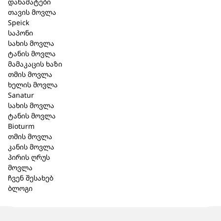
დანამატები
ჰომეოპათიური განზავების გამო.
თავის მოვლა
ვარგისიანობის
ვადა:
5 წელი.
Speick
შენახვის
პირობები:
შეინახეთ მზის სხივების
საპონი
პირდაპირი ზემოქმედებისაგნ დაცულ მშრალ,
სახის მოვლა
ბავშვებისთვის მიუწვდომელ ადგილას, 15˚- 25˚C
ტანის მოვლა
ტემპერატურამდე.
მამაკაცის ხაზი
აფთიაქიდან
გაცემის
პირობა:
თმის მოვლა
გაიცემა ურეცეპტოდ.
ხელის მოვლა
მწარმოებელი:
Sanatur
(Biologische Heilmittel Heel GmbH
)
სახის მოვლა
76532 ბადენ–ბადენი, გერმანია
ტანის მოვლა
დ-რ რეკევეგის ქუჩა 2-4.
Bioturm
წარმომადგენელი:
თმის მოვლა
შ.პ.ს ბიომედიკა
კანის მოვლა
ა. პოლიტოვსკაიას ქ.#38
პირის ღრუს
0186 თბილისი, საქართველო
მოვლა
+995 32 215 91 15
ჩვენ შესახებ
ბლოგი