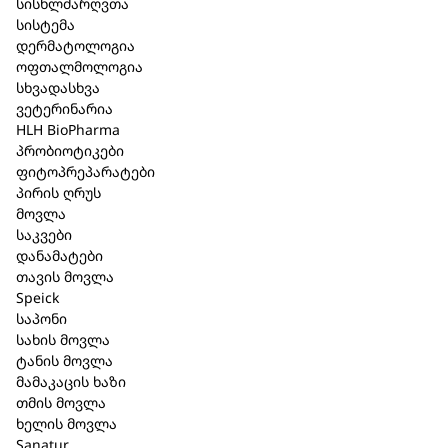
სისხლძარღვთა
სისტემა
კატეგორია:
სხვადასხვა
დერმატოლოგია
ოფთალმოლოგია
მოკლე აღწერა
სხვადასხვა
ვეტერინარია
ფარმაკოლოგიური
ჯგუფი
: კომპლექსური
HLH BioPharma
ჰომეოპათიური პრეპარატი.
პრობიოტიკები
ფიტოპრეპარატები
გამოშვების
ფორმ
ა
:
საინექციო ხსნარი 1.1 მლ.
პირის ღრუს
ამპულაში.
მოვლა
საკვები
შემადგენლობა
: 1 ამპულა 1.1 მლ შეიცავს
დანამატები
Pulsatilla pratensis D6, Sulfur D8, Cortisoni acetas
თავის მოვლა
Speick
D18 22 mg each ასევე, საინექციო წყალი,
საპონი
ნატრიუმის ქლორიდის
სახის მოვლა
იზოტონური (0,9%) ხსნარი:
ტანის მოვლა
მამაკაცის ხაზი
ჩვენება
: ამენორეა, დისმენორეა,
თმის მოვლა
პრედმენსტრუაციული სინდრომი, ვენური
ხელის მოვლა
შეგუბება, ლორწოვანი გარსის ანთებები,
Sanatur