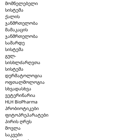
მომნელებელი
გამოვლინება პრეპარატის რომელიმე
სისტემა
შემადგენელი კომპონენტის მიმართ გარდამავალი
ქალის
ალერგიული რეაქციის სახით – კანზე გამონაყარი,
ჯანმრთელობა
ან ქავილი. ამ დროს პრეპარატის მიღება დროებით
მამაკაცის
უნდა შეწყდეს და მიმართოთ ექიმს.
ჯანმრთელობა
სხვა
მედიკამენტებთან
ურთიერთქმედება
:
არ
საშარდე
აღენიშნება და არც არის მოსალოდნელი
სისტემა
ჰომეოპათიური განზავების გამო.
გულ-
ვარგისიანობის
ვადა
:
5 წელი.
სისხლძარღვთა
შენახვის
პირობები
:
შეინახეთ მზის სხივების
სისტემა
პირდაპირი ზემოქმედებისაგნ დაცულ მშრალ,
დერმატოლოგია
ბავშვებისთვის მიუწვდომელ ადგილას, 15˚- 25˚C
ოფთალმოლოგია
ტემპერატურამდე.
სხვადასხვა
აფთიაქიდან
გაცემის
პირობა
:
ვეტერინარია
გაიცემა ურეცეპტოდ.
HLH BioPharma
მწარმოებელი
:
პრობიოტიკები
(Biologische Heilmittel Heel GmbH
)
ფიტოპრეპარატები
76532 ბადენ–ბადენი, გერმანია
პირის ღრუს
დ-რ რეკევეგის ქუჩა 2-4.
მოვლა
წარმომადგენელი
:
საკვები
შ.პ.ს ბიომედიკა