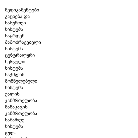
Skip to main content
Skip to footer
მედიკამენტები
გაციება და
სასუნთქი
სისტემა
საყრდენ
მამოძრავებელი
სისტემა
ცენტრალური
ნერვული
სისტემა
საჭმლის
მომნელებელი
სისტემა
ქალის
ჯანმრთელობა
მამაკაცის
ჯანმრთელობა
საშარდე
პულსატილა-ინელი S / Pulsatilla-
სისტემა
გულ-
Injeel S 1.1 მლ. 5 ამპულა