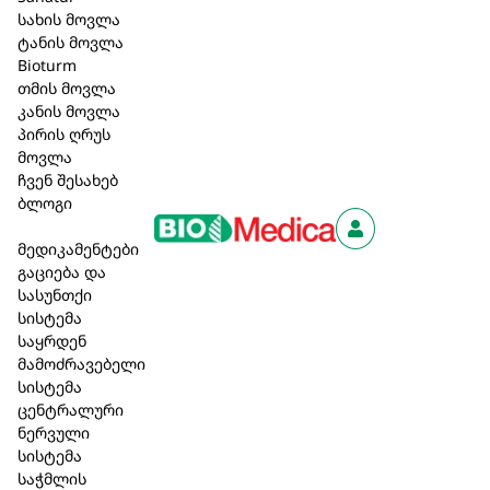
კონიუნქტივიტი.
სახის მოვლა
ტანის მოვლა
50,50 ₾
Bioturm
თმის მოვლა
კანის მოვლა
პირის ღრუს
კალათაში დამატება
მოვლა
ჩვენ შესახებ
ბლოგი
აღწერა
მედიკამენტები
გაციება და
მიღების
წესი
და
დოზირება
:
სტანდარტული
სასუნთქი
დოზირება მოზრდილებსა და 12 წელს ზემოთ
სისტემა
ბავშვებში 1 ამპულა 1-3 ჯერ კვირაში.
საყრდენ
უკუჩვენება
: მომატებული ინდივიდუალური
მამოძრავებელი
მგრძნობელობა პრეპარატის რომელიმე
სისტემა
შემადგენელი კომპონენტის მიმართ.
ცენტრალური
ორსულობა
/
ლაქტაცია
:
სასურველია ექიმთან
ნერვული
კონსულტაციის შემდეგ გამოიყენება;
სისტემა
გვერდითი
ეფექტი
:
ერთეულ შემთხვევაში
საჭმლის
შესაძლებელია ინდივიდუალური მგრძნობელობის