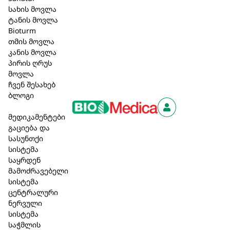
სახის მოვლა
ალოე ვერას გელს გააჩნია დამატენიანებელი
ტანის მოვლა
მკვებავი მოქმედება.
Bioturm
თმის მოვლა
ორგანული შის კარაქი კვებავს კანს, კარაქს
კანის მოვლა
გააჩნია ანთების და შეშუპების საწინააღმდეგო
პირის ღრუს
მოქმედება.
მოვლა
ჩვენ შესახებ
ანტიმიკრობული, ანთების საწინააღმდეგო,
ბლოგი
მატონიზირებელი, ანტიოქსიდანტური
მედიკამენტები
თვისებები. ორგანული კამელის ზეთი იცავს კანს
გაციება და
გარემო დაბინძურებისაგან.
სასუნთქი
სისტემა
კრემი ხელს უწყობს კანის გაახალგაზრდავებას
საყრდენ
და უბრუნებს ბუნებრივ ფერს.
მამოძრავებელი
სისტემა
46,00 ₾
ცენტრალური
ნერვული
სისტემა
კალათაში დამატება
საჭმლის