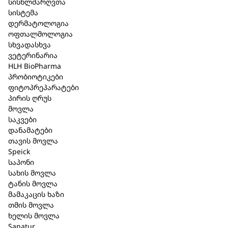
სისხლძარღვთა
სისტემა
დერმატოლოგია
შპაიკი Thermal Sensitiv დღის
ოფთალმოლოგია
სხვადასხვა
კრემი კამელიის ზეთით 50 მლ.
ვეტერინარია
HLH BioPharma
(423)
პრობიოტიკები
ფიტოპრეპარატები
კატეგორია:
Speick
,
სახის მოვლა
პირის ღრუს
მოვლა
მოკლე აღწერა
საკვები
დანამატები
თერმულ წყალზე დამზადებული
თავის მოვლა
დამატენიანებელი დღის კრემი. ნატურალური
Speick
ინგრედიენტებით. კონცენტრირებული
საპონი
სახის მოვლა
წყალმცენარეების ექსტრაქტი აბალანსებს
ტანის მოვლა
წყლის შემცველობას. ორგანული ალოე ვერას
მამაკაცის ხაზი
გელი ატენიანებს, პროდუქტის გამოყენება კანზე
თმის მოვლა
ხელს უწყობს კოლაგენის და ელასტინის
ხელის მოვლა
გამომუშავებას.
Sanatur