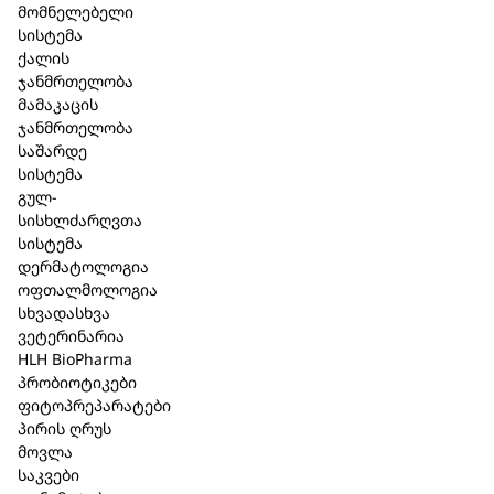
მომნელებელი
სისტემა
ქალის
აღწერა
ჯანმრთელობა
მამაკაცის
კრემი ასევე შეიცავს მაღალმთიანი ალპური Speick
ჯანმრთელობა
მცენარის უნიკალურ ექსტრაქტს, რომელიც
საშარდე
მიღებულია ბიოლოგიურად რეგულირებადი
სისტემა
ველური მოსავლის (kbW) საფუძველზე.
გულ-
სერტიფიცირებული ნატურალური კოსმეტიკა
სისხლძარღვთა
(COSMOS);
სისტემა
არ შეიცავს სინთეზურ არომატიზატორებსა და
დერმატოლოგია
საღებავებს, სილიკონებს, პარაბენებს და
ოფთალმოლოგია
მინერალურ ზეთებს.
სხვადასხვა
არ შეიცავს გლუტენს და ლაქტოზას;
ვეტერინარია
99.99% ნატურალური წარმოშობის;
HLH BioPharma
დერმატოლოგიურად და ალერგიულად
პრობიოტიკები
შემოწმებული;
ფიტოპრეპარატები
ვეგანური.
პირის ღრუს
მოვლა
საკვები