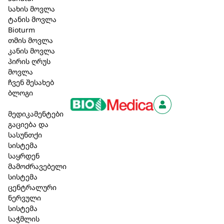
მაროკოული არგანის ხეებიდან მიღებული
სახის მოვლა
ხორბლის ცილები და ორგანული არგანის ზეთი
ტანის მოვლა
Bioturm
ხელს უწყობს თმის ბზინვარებასა და სიპრიალს.
თმის მოვლა
ხილის ექსტრაქტების შემადგენლობა თმას
კანის მოვლა
სასიამოვნო სურნელს ანიჭებს. შეიცავს
პირის ღრუს
მაღალმთიანი ალპური მცენარის, Speick (kbW)
მოვლა
უნიკალურ ექსტრაქტს.
ჩვენ შესახებ
ბლოგი
სერტიფიცირებული ბუნებრივი კოსმეტიკა
(COSMOS);
მედიკამენტები
თავისუფალი სინთეზური სუნამოების,
გაციება და
ფერების, სილიკონების, პარაბენებისა და
სასუნთქი
სისტემა
მინერალური ზეთებისგან;
საყრდენ
გლუტენისა და ლაქტოზის გარეშე;
მამოძრავებელი
დერმატოლოგიურად და ალერგოლოგიურად
სისტემა
შემოწმებული;
ცენტრალური
ვეგანური.
ნერვული
სისტემა
27,50 ₾
საჭმლის