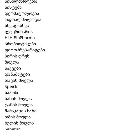
სისხლძარღვთა
სისტემა
დერმატოლოგია
შპაიკი Natural Aktiv მყარი
ოფთალმოლოგია
სხვადასხვა
შამპუნი ბზინვარება და
ვეტერინარია
HLH BioPharma
მოცულობა 60 გრ. (116)
პრობიოტიკები
ფიტოპრეპარატები
კატეგორია:
Speick
,
თმის მოვლა
პირის ღრუს
მოვლა
მოკლე აღწერა
საკვები
დანამატები
დაბალი ტოქსიკური შამპუნი: მსუბუქი და
თავის მოვლა
გრძელვადიანი. პლასტმასისგან თავისუფალი;
Speick
გადამუშავებადი შეფუთვა. მყარი შამპუნი
საპონი
სახის მოვლა
ნორმალური თმისთვის. შამპუნის ბარი ნაზად და
ტანის მოვლა
ზედმიწევნით წმენდს თმას. უხვად აქაფებადი.
მამაკაცის ხაზი
თხელი თმის დასაცავად და გასაძლიერებლად.
თმის მოვლა
შამპუნი შეიცავს მცენარეებზე დაფუძნებულ
ხელის მოვლა
აქტიურ და კონდიცირების ინგრედიენტებს.
Sanatur