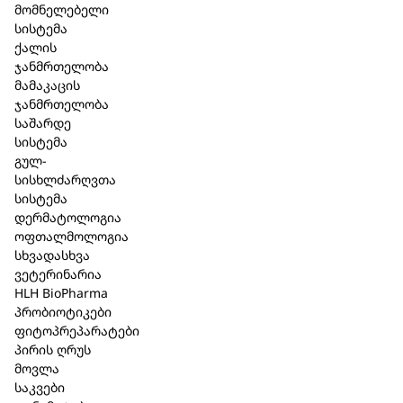
მომნელებელი
სისტემა
ქალის
კალათაში დამატება
ჯანმრთელობა
მამაკაცის
ჯანმრთელობა
საშარდე
სისტემა
მსგავსი პროდუქცია
გულ-
სისხლძარღვთა
სისტემა
დერმატოლოგია
ოფთალმოლოგია
სხვადასხვა
ვეტერინარია
HLH BioPharma
პრობიოტიკები
ფიტოპრეპარატები
პირის ღრუს
მოვლა
საკვები