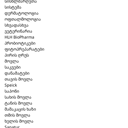
სისხლძარღვთა
სისტემა
დერმატოლოგია
შპაიკი Original სამედიცინო
ოფთალმოლოგია
სხვადასხვა
საპონი (მგრძნობიარე) 100 გრ.
ვეტერინარია
HLH BioPharma
(520)
პრობიოტიკები
ფიტოპრეპარატები
კატეგორია:
Speick
,
საპონი
პირის ღრუს
მოვლა
მოკლე აღწერა
საკვები
დანამატები
სამედიცინო ანტიბაქტერიული საპონი
თავის მოვლა
მგრძნობიარე კანისათვის, დამზადებულია
Speick
(Walter Rau) მცენარეული ზეთისაგან, ასევე
საპონი
სახის მოვლა
პროდუქტის შემადგენლობაში შედის პეპლის
ტანის მოვლა
ფხვნილი, ფუტკრის ცვილის კრემი, რომელიც
მამაკაცის ხაზი
ამშვიდებს, არბილებს კანსა და საშუალებას
თმის მოვლა
გვაძლევს ხშირი დაბანვის შემდეგაც კანი იყოს
ხელის მოვლა
ხავერდოვანი და გლუვი. მკვებავი მაწვნის
Sanatur