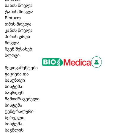
შრატის ფხვნილი (buttermilk powder)
სახის მოვლა
განსაკუთრებით კარგია დატვირთული და
ტანის მოვლა
Bioturm
სტრესირებული კანისთვის. უზრუნველყოფს
თმის მოვლა
ძალიან რბილ გამწმენდ მოვლას.
კანის მოვლა
პირის ღრუს
საპონი დამზადებულია ძველი გერმანული
მოვლა
ტრადიციით.
ჩვენ შესახებ
ბლოგი
Doctors Soap Sensitive წარმოადგენს მაღალი
შემცველობის კანის მოვლის საპონს, რომელიც
მედიკამენტები
განსაკუთრებით მნიშვნელოვანია
გაციება და
გამოყენებისთვის.
სასუნთქი
სისტემა
ცივ ან თბილ წყალშიც კი ქმნის მდიდარ,
საყრდენ
კრემისებურ და ნაზ ქაფს.
მამოძრავებელი
სისტემა
7,50 ₾
ცენტრალური
ნერვული
სისტემა
საჭმლის
კალათაში დამატება