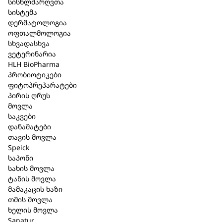
სისხლძარღვთა
კატეგორია:
სასაჩუქრე ნაკრებები
,
Speick
სისტემა
დერმატოლოგია
მოკლე აღწერა
ოფთალმოლოგია
სხვადასხვა
შპაიკი Natural Aktiv ტანის ზეთი ჟოჟობათი 100
ვეტერინარია
მლ ;
HLH BioPharma
პრობიოტიკები
შპაიკი Original შხაპის გელი მგრძნობიარე
ფიტოპრეპარატები
კანისთვის 250 მლ.(265);
პირის ღრუს
მოვლა
შპაიკი Natural Aktiv ხელისა და ფრჩხილის
საკვები
ბალზამი 75 მლ. (155) ;
დანამატები
თავის მოვლა
Speick
საპონი
105,20 ₾
სახის მოვლა
ტანის მოვლა
მამაკაცის ხაზი
კალათაში დამატება
თმის მოვლა
ხელის მოვლა
Sanatur