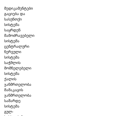
Skip to main content
Skip to footer
მედიკამენტები
გაციება და
სასუნთქი
სისტემა
საყრდენ
მამოძრავებელი
სისტემა
ცენტრალური
ნერვული
სისტემა
საჭმლის
მომნელებელი
სისტემა
ქალის
ჯანმრთელობა
მამაკაცის
ჯანმრთელობა
შპაიკი Natural Aktiv & Original –
საშარდე
სისტემა
სასაჩუქრე ნაკრები
გულ-