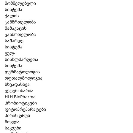
შემადგენლობით, ატენიანებს კანსა და ფრჩხილს.
მომნელებელი
ალოე ვერა ატენიანებს და აღადგენს წყლის
სისტემა
ბალანსს. აქვს ანტისეპტიკური მოქმედება.
ქალის
გამოიყენება გამომშრალ კანზე სამკურნალოდ.
ჯანმრთელობა
მამაკაცის
ჯანმრთელობა
საშარდე
სისტემა
გულ-
მსგავსი პროდუქცია
სისხლძარღვთა
სისტემა
დერმატოლოგია
ოფთალმოლოგია
სხვადასხვა
ვეტერინარია
HLH BioPharma
პრობიოტიკები
ფიტოპრეპარატები
პირის ღრუს
მოვლა
საკვები