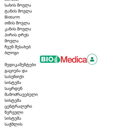
სახის მოვლა
აღწერა
ტანის მოვლა
Bioturm
შპაიკი Natural Aktiv ტანის ზეთი ჟოჟობათი 100 მლ
თმის მოვლა
:
კანის მოვლა
სხეულის ზეთი, განსაკუთრებით დამამშვიდებელი
პირის ღრუს
სპორტის ან საუნის შემდეგ. ინარჩუნებს კანის
მოვლა
ელასტიურობას, ხოლო ბუნებრივი აქტიური
ჩვენ შესახებ
ინგრედიენტები უზრუნველყოფენ კომპლექსურ
ბლოგი
კანის მოვლას.
შპაიკი Original შხაპის გელი მგრძნობიარე
მედიკამენტები
კანისთვის 250 მლ. (265) :
გაციება და
კანისა და თმისთვის (ასევე შესაფერისია თმის
სასუნთქი
დასაბანად) განსაკუთრებით ნაზი გამწმენდი
სისტემა
საშუალება ორიგინალური Speick-ის არომატით.
საყრდენ
მკვებავი, დამამშვიდებელი და დამატენიანებელი
მამოძრავებელი
მოვლა ორგანული სალბით.
სისტემა
შპაიკი Natural Aktiv ხელისა და ფრჩხილის
ცენტრალური
ბალზამი 75 მლ. (155) :
ნერვული
ხელის და ფრჩხილის ბალზამი. ორგანული ალოე
სისტემა
ვერას გელის, არგანისა და კამელიას ზეთის
საჭმლის