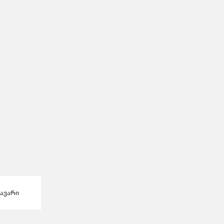
ავარი
პროდუქტები
ფავორიტები