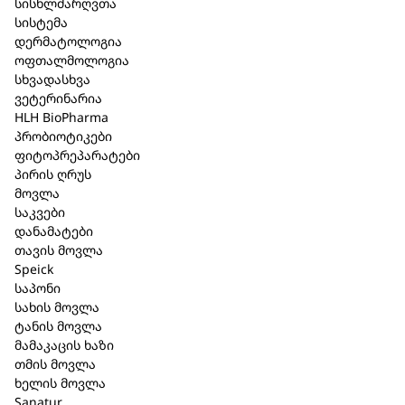
სისხლძარღვთა
სისტემა
დერმატოლოგია
შპაიკი Thermal sensitive ნაკრები
ოფთალმოლოგია
სხვადასხვა
სახის მოვლა
ვეტერინარია
HLH BioPharma
კატეგორია:
სასაჩუქრე ნაკრებები
,
Speick
პრობიოტიკები
ფიტოპრეპარატები
მოკლე აღწერა
პირის ღრუს
მოვლა
შპაიკი Thermal Sensitiv სახის გამწმენდი ქაფი 115
საკვები
დანამატები
მლ. (441)
თავის მოვლა
შპაიკი Thermal Sensitiv ღამის კრემი 50 მლ. (424)
Speick
საპონი
შპაიკი Thermal Sensitiv დღის კრემი კამელიის
სახის მოვლა
ზეთით 50 მლ. (423)
ტანის მოვლა
მამაკაცის ხაზი
შპაიკი Mixed Senses საპონი ოკეანის ხმა 100გრ.
თმის მოვლა
ხელის მოვლა
(782)
Sanatur