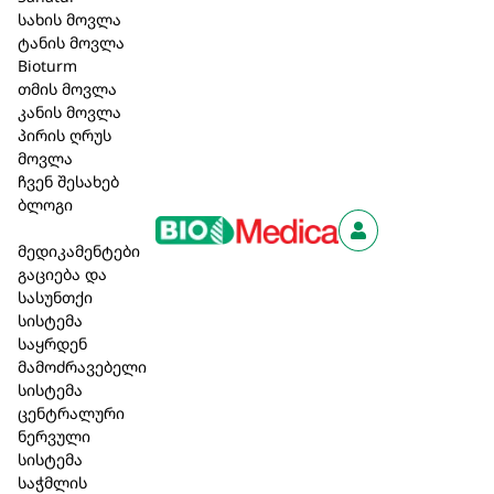
სახის მოვლა
აბრეშუმისებური ბზინვარება და დატენიანება
ტანის მოვლა
მშრალი და მტვრევადი თმისთვის.
Bioturm
Bioturm – თმის აღმდგენი ნიღაბი “Lotuseffect” 150
თმის მოვლა
მლ. (139) :
კანის მოვლა
თმის ტიპი: მშრალი, მტვრევადი, დაზიანებული და
პირის ღრუს
ხვეული თმისთვის. ინტენსიური თმის აღმდგენი
მოვლა
ნიღაბი ავსებს, ატენიანებს და კვებავს თმას Lotus-
ჩვენ შესახებ
Effect ხაზის მეშვეობით.
ბლოგი
Bioturm – თმის პასტა 110 მლ. (615) :
ფუტკრისა და კარნაუბის ცვილი თმის სტრუქტურას
მედიკამენტები
ხანგრძლივად ინარჩუნებს.მისი აბრეშუმისებრი
გაციება და
ეფექტი განსაკუთრებით შესაფერისია მოკლე
სასუნთქი
თმისთვის და უზრუნველყოფს ბუნებრივ და
სისტემა
მოვლილ იერს. 42,20 ₾
საყრდენ
მამოძრავებელი
სისტემა
ცენტრალური
ნერვული
მსგავსი პროდუქცია
სისტემა
საჭმლის