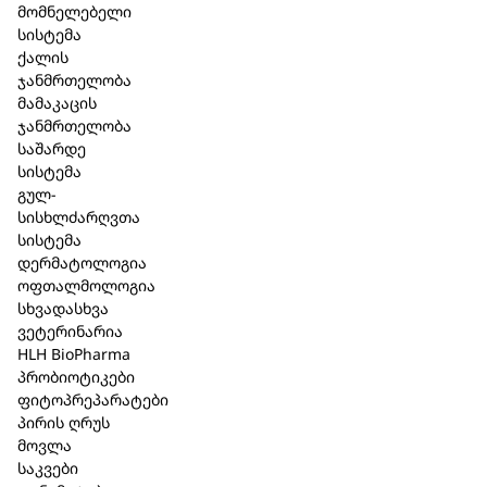
მომნელებელი
სისტემა
-50%
ქალის
ჯანმრთელობა
მამაკაცის
ჯანმრთელობა
საშარდე
სისტემა
გულ-
სისხლძარღვთა
სისტემა
დერმატოლოგია
ოფთალმოლოგია
სხვადასხვა
ვეტერინარია
HLH BioPharma
Bioturm – ქერტლის
Bioturm –
პრობიოტიკები
საწინააღმდეგო
ბზინვარე
ფიტოპრეპარატები
პირის ღრუს
თმის ტონიკი 150
თმისთვის
მოვლა
მლ. (339)
(403)
საკვები