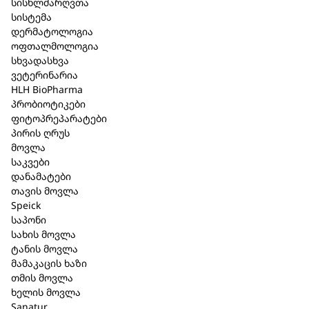
სისხლძარღვთა
მოკლე აღწერა
სისტემა
დერმატოლოგია
Bioturm – შამპუნი ლოტოსის ეფექტით 200 მლ.
ოფთალმოლოგია
(137B) ;
სხვადასხვა
ვეტერინარია
Bioturm – თმის აღმდგენი ნიღაბი “Lotuseffect” 150
HLH BioPharma
მლ. (139) ;
პრობიოტიკები
ფიტოპრეპარატები
Bioturm – თმის პასტა 110 მლ. (615) ;
პირის ღრუს
მოვლა
188,20 ₾
საკვები
დანამატები
თავის მოვლა
Speick
კალათაში დამატება
საპონი
სახის მოვლა
ტანის მოვლა
მამაკაცის ხაზი
აღწერა
თმის მოვლა
ხელის მოვლა
Bioturm – შამპუნი ლოტოსის ეფექტით 200 მლ.
Sanatur
(137B) :