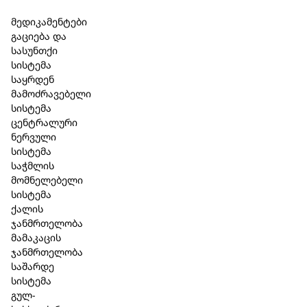
Skip to main content
Skip to footer
მედიკამენტები
გაციება და
სასუნთქი
სისტემა
საყრდენ
მამოძრავებელი
სისტემა
ცენტრალური
ნერვული
სისტემა
საჭმლის
მომნელებელი
სისტემა
ქალის
ჯანმრთელობა
მამაკაცის
ჯანმრთელობა
Bioturm – სასაჩუქრე ნაკრები
საშარდე
სისტემა
კატეგორია:
სასაჩუქრე ნაკრებები
,
Bioturm
გულ-