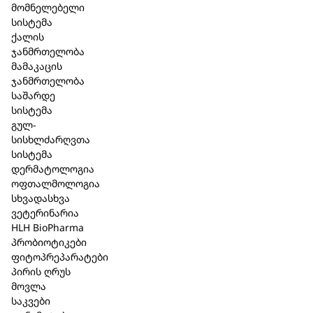
მომნელებელი
მსგავსი პროდუქცია
სისტემა
ქალის
ჯანმრთელობა
მამაკაცის
-47%
ჯანმრთელობა
საშარდე
სისტემა
გულ-
სისხლძარღვთა
სისტემა
დერმატოლოგია
ოფთალმოლოგია
სხვადასხვა
ვეტერინარია
HLH BioPharma
პრობიოტიკები
ფიტოპრეპარატები
პირის ღრუს
მოვლა
Bioturm – ვერცხლის კრემ
საკვები
დეოდორანტი მგრძნობიარე