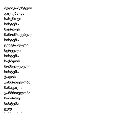
Skip to main content
Skip to footer
მედიკამენტები
გაციება და
სასუნთქი
სისტემა
საყრდენ
მამოძრავებელი
სისტემა
ცენტრალური
ნერვული
სისტემა
საჭმლის
მომნელებელი
სისტემა
ქალის
ჯანმრთელობა
მამაკაცის
ჯანმრთელობა
Bioturm – სასაჩუქრე ნაკრები
საშარდე
სისტემა
კატეგორია:
სასაჩუქრე ნაკრებები
,
Bioturm
გულ-