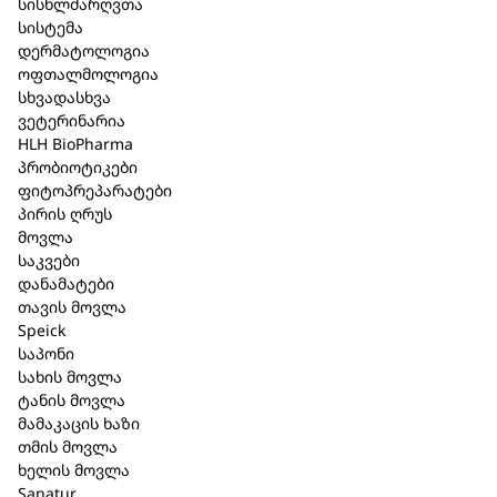
სისხლძარღვთა
მოკლე აღწერა
სისტემა
დერმატოლოგია
Bioturm – სახის კრემი 5%-იანი შარდოვანათი 75
ოფთალმოლოგია
მლ. (123P) ;
სხვადასხვა
ვეტერინარია
Bioturm – მაკიაჟის მოსაშორებელი რძე 150 მლ.
HLH BioPharma
(324) ;
პრობიოტიკები
ფიტოპრეპარატები
Bioturm – თვალის კრემი მგრძნობიარე
პირის ღრუს
კანისთვის – 30 მლ (608) ;
მოვლა
საკვები
202,95 ₾
დანამატები
თავის მოვლა
Speick
საპონი
კალათაში დამატება
სახის მოვლა
ტანის მოვლა
მამაკაცის ხაზი
თმის მოვლა
აღწერა
ხელის მოვლა
Sanatur