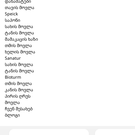
დანამატები
Chinensis Seed Oil*, Glycerin, Glyceryl Stearate, C14-
თავის მოვლა
22 Alcohols, Cetearyl Alcohol, Arachidyl Alcohol, Zinc
Speick
Citrate, Silver, Xanthan Gum, Behenyl Alcohol, Glyceryl
საპონი
Caprylate, C12-20 Alkyl Glucoside, Arachidyl Glucoside,
სახის მოვლა
Tocopherol, Helianthus Annuus Seed Oil, Oryzanol,
ტანის მოვლა
Lactic Acid**
მამაკაცის ხაზი
კონტროლირებადი ორგანული
თმის მოვლა
კულტივირებიდან.
ხელის მოვლა
მცენარეული წარმოშობის.
Sanatur
სინთეტიკური საღებავების, PEG, პარაფინის
სახის მოვლა
ზეთის გარეშე.
ტანის მოვლა
მახასიათებლები: უალკოჰოლო, უსუნო,
Bioturm
უგლუტენო, სულფატის გარეშე, ვეგანური.
თმის მოვლა
სერთიფიკატი: BDIH
კანის მოვლა
პირის ღრუს
მოვლა
ჩვენ შესახებ
ბლოგი
მსგავსი პროდუქცია