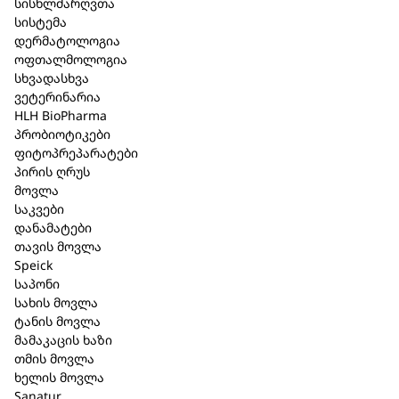
სისხლძარღვთა
სისტემა
დერმატოლოგია
Bioturm – ვერცხლის ლოსიონი
ოფთალმოლოგია
სხვადასხვა
150 მლ. (112)
ვეტერინარია
HLH BioPharma
კატეგორია:
Bioturm
,
კანის მოვლა
პრობიოტიკები
ფიტოპრეპარატები
მოკლე აღწერა
პირის ღრუს
მოვლა
კანის ტიპი: დაზიანებული კანი, კომბინირებული
საკვები
დანამატები
კანი, გაღიზიანებული კანი, ნეიროდერმატიტი,
თავის მოვლა
ფსორიაზი, მგრძნობიარე კანი.
Speick
საპონი
ვერცხლის ლოსიონი No.36 ამშვიდებს
სახის მოვლა
დაზიანებულ კანს და აცხრობს ქავილის
ტანის მოვლა
შეგრძნებას. სუფთა მცენარეული ზეთები
მამაკაცის ხაზი
უზრუნველყოფს კანის ტენიანობას. გაღიზიანება
თმის მოვლა
მცირდება და კანი მშვიდდება.
ხელის მოვლა
Sanatur