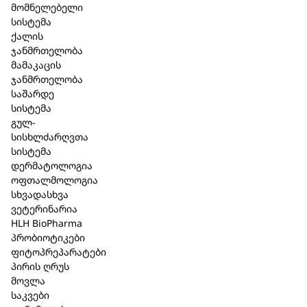
მომნელებელი
სისტემა
ქალის
ჯანმრთელობა
მამაკაცის
მსგავსი პროდუქცია
ჯანმრთელობა
საშარდე
სისტემა
გულ-
სისხლძარღვთა
სისტემა
დერმატოლოგია
ოფთალმოლოგია
სხვადასხვა
ვეტერინარია
HLH BioPharma
პრობიოტიკები
ფიტოპრეპარატები
პირის ღრუს
შპაიკი PU
მოვლა
საკვები
შამპუნი