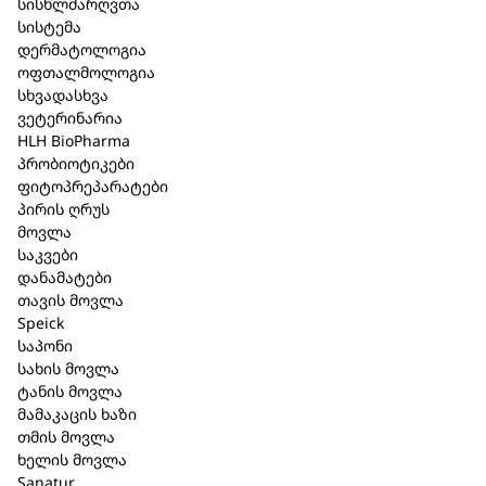
სისხლძარღვთა
სისტემა
დერმატოლოგია
შპაიკი Natural Aktiv დეო როლი
ოფთალმოლოგია
სხვადასხვა
50 მლ. (164)
ვეტერინარია
HLH BioPharma
კატეგორია:
Speick
,
ტანის მოვლა
პრობიოტიკები
ფიტოპრეპარატები
მოკლე აღწერა
პირის ღრუს
მოვლა
დეოდორანტი როლ-ონი ეფექტური და
საკვები
დანამატები
ხანგრძლივი ეფექტით. ბუნებრივად
თავის მოვლა
არეგულირებს ოფლიანობას და იცავს კანს
Speick
უსიამოვნო სუნისგან. დეოდორანტი
ორგანული
საპონი
სალბის
ექსტრაქტით დამზადებული ბუნებრივი
სახის მოვლა
აქტიური ფორმულა კანს სუნთქვის საშუალებას
ტანის მოვლა
აძლევს და ამავდროულად არეგულირებს
მამაკაცის ხაზი
ოფლიანობას. Speick-ის თითოეული პროდუქტი
თმის მოვლა
ხელის მოვლა
შეიცავს მაღალმთიანი Speick მცენარის
Sanatur