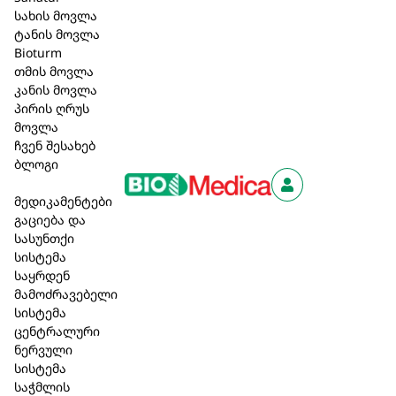
უნიკალურ ექსტრაქტს, რომელიც მიღებულია
სახის მოვლა
ბიოლოგიურად რეგულირებადი ველური
ტანის მოვლა
მოსავლისგან (kbW).
Bioturm
თმის მოვლა
სერტიფიცირებული ნატურალური კოსმეტიკა
კანის მოვლა
(COSMOS);
პირის ღრუს
არ შეიცავს ალუმინის მარილებს (ACH),
მოვლა
სინთეზურ არომატიზატორებსა და
ჩვენ შესახებ
საღებავებს, სილიკონებს, პარაბენებს და
ბლოგი
მინერალურ ზეთებს;
მედიკამენტები
99.9% ნატურალური წარმოშობისაა;
გაციება და
არ შეიცავს გლუტენს და ლაქტოზას;
სასუნთქი
დერმატოლოგიურად და ალერგიულად
სისტემა
ტესტირებულია;
საყრდენ
ვეგანური.
მამოძრავებელი
სისტემა
38,00 ₾
ცენტრალური
ნერვული
სისტემა
საჭმლის
კალათაში დამატება