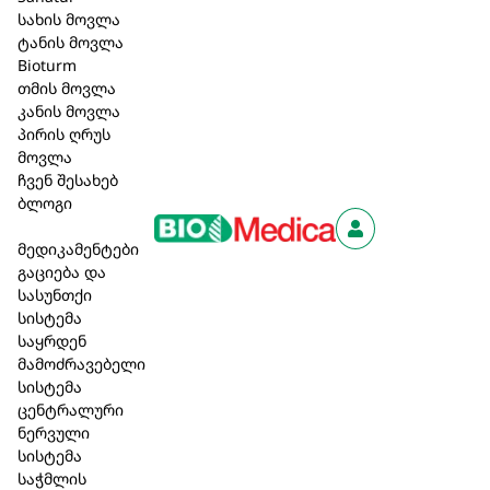
თვისაბა, ლავანდის ზეთს აქვს დამამშვიდებელი
სახის მოვლა
ტანის მოვლა
ეფექტი, ხნის კანის შეწითლებასა და ქერცლის
Bioturm
პრობლემას, ასტიმულირებს ახალი უჯრედების
თმის მოვლა
წარმოქმნას და ხელს უწყობს კანის
კანის მოვლა
რეგენერაციას.
პირის ღრუს
მოვლა
Speick სხეულის მოვლა:
ჩვენ შესახებ
ბლოგი
არ შეიცავს ალუმინის მარილებს (ACH),
საღებავებს, სილიკონებს, პარაბენებს და
მედიკამენტები
მინერალურ ზეთებს;
გაციება და
გლუტენისა და ლაქტოზის გარეშე;
სასუნთქი
დერმატოლოგიურად და ალერგოლოგიურად
სისტემა
საყრდენ
შემოწმებული;
მამოძრავებელი
ვეგანური.
სისტემა
ცენტრალური
28,60 ₾
ნერვული
სისტემა
საჭმლის