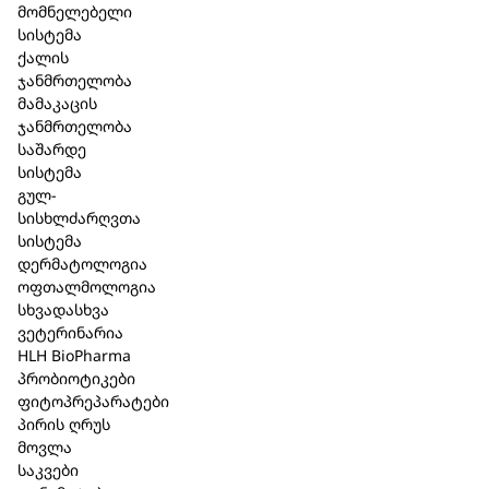
კალათაში დამატება
მომნელებელი
სისტემა
ქალის
ჯანმრთელობა
მამაკაცის
ჯანმრთელობა
მსგავსი პროდუქცია
საშარდე
სისტემა
გულ-
სისხლძარღვთა
სისტემა
დერმატოლოგია
ოფთალმოლოგია
სხვადასხვა
ვეტერინარია
HLH BioPharma
პრობიოტიკები
ფიტოპრეპარატები
პირის ღრუს
მოვლა
შპაიკი ს
საკვები
საშუალე