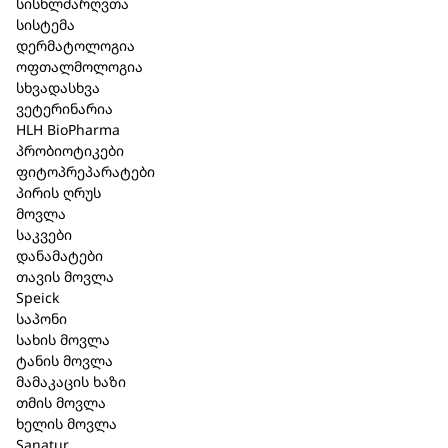
სისხლძარღვთა
სისტემა
დერმატოლოგია
შპაიკი Men დეო სტიკი 40 მლ.
ოფთალმოლოგია
სხვადასხვა
(1088)
ვეტერინარია
HLH BioPharma
კატეგორია:
Speick
,
მამაკაცის ხაზი
პრობიოტიკები
ფიტოპრეპარატები
მოკლე აღწერა
პირის ღრუს
მოვლა
უზრუნველყოფს საიმედო დაცვას და
საკვები
დანამატები
სისუფთავის შეგრძნებას ხანგრძლივი დროით.
თავის მოვლა
ბუნებრივი, ეფექტური ფორმულა ორგანული
Speick
სალბის ექსტრაქტით და მაღალი ალპური Speick
საპონი
მცენარის უნიკალური ექსტრაქტით
სახის მოვლა
ბიოლოგიურად რეგულირებული ველური
ტანის მოვლა
მოსავლისგან (kbW).
მამაკაცის ხაზი
თმის მოვლა
შემადგენლობაში შემავალი ორგანული სალბი
ხელის მოვლა
უზრუნველყოფს დაცვას, აქვს ანტიბაქტერიული
Sanatur