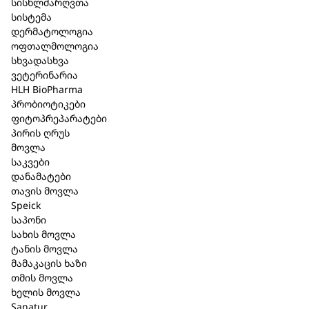
სისხლძარღვთა
სისტემა
დერმატოლოგია
შპაიკი Original შხაპის გელი
ოფთალმოლოგია
სხვადასხვა
მგრძნობიარე კანისთვის 250
ვეტერინარია
HLH BioPharma
მლ. (265)
პრობიოტიკები
ფიტოპრეპარატები
კატეგორია:
Speick
,
ტანის მოვლა
პირის ღრუს
მოვლა
მოკლე აღწერა
საკვები
დანამატები
კანისა და თმისთვის (ასევე შესაფერისია თმის
თავის მოვლა
დასაბანად) განსაკუთრებით ნაზი გამწმენდი
Speick
საშუალება ორიგინალური Speick-ის არომატით.
საპონი
სახის მოვლა
მკვებავი, დამამშვიდებელი და
ტანის მოვლა
დამატენიანებელი მოვლა ორგანული სალბით.
მამაკაცის ხაზი
ბიოლოგიურად რეგულირებადი ველური
თმის მოვლა
მოსავლის (kbW) მაღალი ალპური Speick
ხელის მოვლა
მცენარის უნიკალური ექსტრაქტით.
Sanatur