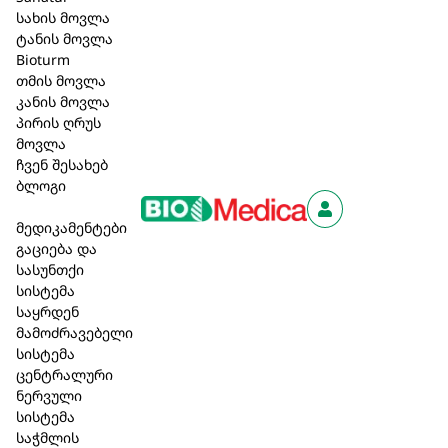
სახის მოვლა
სილიკონების, პარაბენების და მინერალური
ტანის მოვლა
ზეთების გარეშე;
Bioturm
გლუტენის და ლაქტოზის გარეშე;
თმის მოვლა
დერმატოლოგიურად და ალერგიულად
კანის მოვლა
პირის ღრუს
ტესტირებული;
მოვლა
ვეგანური.
ჩვენ შესახებ
ბლოგი
26,20 ₾
მედიკამენტები
გაციება და
კალათაში დამატება
სასუნთქი
სისტემა
საყრდენ
მამოძრავებელი
სისტემა
ცენტრალური
მსგავსი პროდუქცია
ნერვული
სისტემა
საჭმლის