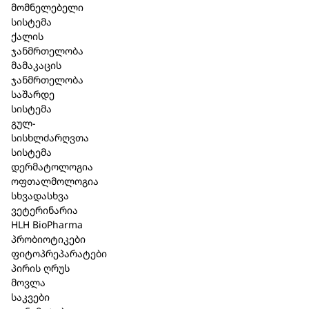
მომნელებელი
სისტემა
ქალის
ჯანმრთელობა
მამაკაცის
ჯანმრთელობა
საშარდე
სისტემა
გულ-
სისხლძარღვთა
სისტემა
დერმატოლოგია
შპაიკი Bi
ოფთალმოლოგია
შპაიკი საპონი
საპონი
სხვადასხვა
ვეტერინარია
(თმა+ტანი) ქოქოსი
გრეიფრუ
HLH BioPharma
125 გრ. (602)
100 გრ. (4
პრობიოტიკები
ფიტოპრეპარატები
21,50 ₾
11,90 ₾
პირის ღრუს
მოვლა
საკვები