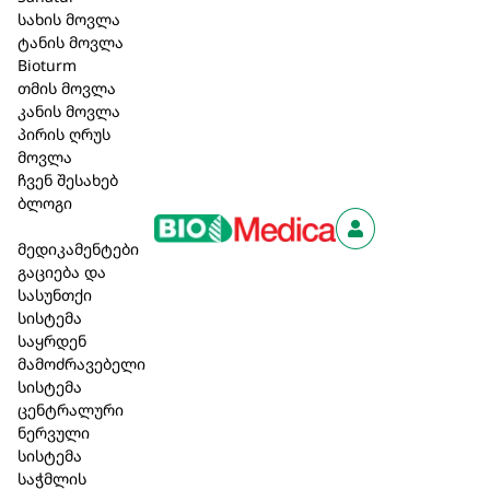
და ტანის ყოველდღიური მოვლისთვის.
სახის მოვლა
ტანის მოვლა
ცივ ან თბილ წყალშიაც კი საპონი ქმნის
Bioturm
კრემისებურ და ნაზ ქაფს.
თმის მოვლა
კანის მოვლა
სერტიფიცირებული ნატურალური კოსმეტიკა
პირის ღრუს
(COSMOS);
მოვლა
არ შეიცავს სინთეზურ სურნელებებსა და
ჩვენ შესახებ
მინერალურ ზეთებს;
ბლოგი
არ შეიცავს გლუტენსა და ლაქტოზას;
შეიცავს RSPO სერტიფიცირებულ პალმის
მედიკამენტები
ზეთს;
გაციება და
სასუნთქი
დერმატოლოგიურად და ალერგოლოგიურად
სისტემა
შემოწმებულია;
საყრდენ
ვეგანური.
მამოძრავებელი
სისტემა
15,60 ₾
ცენტრალური
ნერვული
სისტემა
კალათაში დამატება
საჭმლის