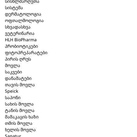
სისხლძარღვთა
სისტემა
დერმატოლოგია
შპაიკი საპონი შხაპისათვის
ოფთალმოლოგია
სხვადასხვა
(ტყის მცენარეები) 225 გრ. (578)
ვეტერინარია
HLH BioPharma
კატეგორია:
Speick
,
საპონი
პრობიოტიკები
ფიტოპრეპარატები
მოკლე აღწერა
პირის ღრუს
მოვლა
Speick საპონი შექმნილია იმისთვის, რომ
საკვები
დანამატები
უზრუნველყოს კანის საფუძვლიანი და ნაზი
თავის მოვლა
წმენდა. ის შეიცავს ტყის მცენარეული
Speick
ინგრედიენტებს, რაც მას ანიჭებს ბუნებრივ და
საპონი
სასიამოვნო არომატს. ნაზად აშორებს ჭუჭყს
სახის მოვლა
კანის გამოშრობის გარეშე. შეიცავს უნიკალურ
ტანის მოვლა
Speick მცენარის (Valeriana Celtica) ექსტრაქტს.
მამაკაცის ხაზი
გამოყენების შემდეგ ტოვებს სუფთა და
თმის მოვლა
ხელის მოვლა
განახლების შეგრძნებას. იდეალურია ხელებისა
Sanatur