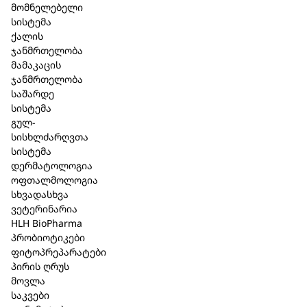
მომნელებელი
სერტიფიცირებული ბუნებრივი კოსმეტიკა
სისტემა
(COSMOS);
ქალის
არ შეიცავს სინთეზურ სურნელებს და
ჯანმრთელობა
საღებავებს, სილიკონებს, პარაბენდებს და
მამაკაცის
მინერალურ ზეთებს;
ჯანმრთელობა
შემადგენლობის 99.6% ბუნებრივი
საშარდე
წარმოშობისაა;
სისტემა
პროდუქტის 82% ორგანულია;
გულ-
გლუტენისა და ლაქტოზის გარეშე;
სისხლძარღვთა
დერმატოლოგიურად და ალერგოლოგიურად
სისტემა
ტესტირებული;
დერმატოლოგია
ვეგანური.
ოფთალმოლოგია
სხვადასხვა
შემადგენლობა: Aloe Barbadensis Leaf Juice,
ვეტერინარია
Squalane, Aqua (Water), Glycerin, Pectin, Ectoin,
HLH BioPharma
Linoleic Acid, Linolenic Acid, Beta Vulgaris (Beet) Root
პრობიოტიკები
Extract, Hydrolyzed Corn Starch, Phragmites Karka
ფიტოპრეპარატები
Extract, Poria Cocos Extract, Valeriana Celtica (Speick)
პირის ღრუს
Extract, Tocopherol, Helianthus Annuus (Sunflower)
მოვლა
Seed Oil, Xanthan Gum, Carrageenan, Caprylic/Capric
საკვები
Triglyceride, Prunus Armeniaca (Apricot) Fruit Extract,