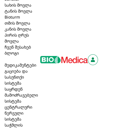
გელით, აქვს დამატენიანებელი და
სახის მოვლა
ტანის მოვლა
დამამშვიდებელი ეფექტი.
Bioturm
სკვალანი კანს აბრეშუმისებრი შეგრძნებას
თმის მოვლა
კანის მოვლა
ანიჭებს და კანში ტენიანობას ინარჩუნებს.
პირის ღრუს
მოვლა
ეტოინი იცავს კანს გარე ფაქტორების
ჩვენ შესახებ
ზემოქმედებისგან.
ბლოგი
შეიცავს მაღალმთიანი ალპური Speick მცენარის
მედიკამენტები
(kbW) უნიკალურ ექსტრაქტს.
გაციება და
სასუნთქი
96,60 ₾
სისტემა
საყრდენ
მამოძრავებელი
კალათაში დამატება
სისტემა
ცენტრალური
ნერვული
სისტემა
აღწერა
საჭმლის