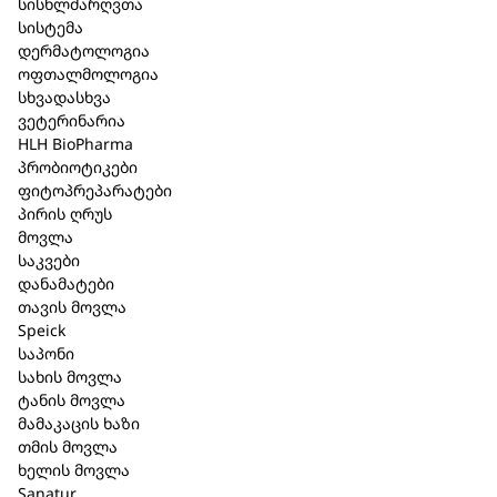
სისხლძარღვთა
სისტემა
დერმატოლოგია
შპაიკი SUN მზის შემდგომი
ოფთალმოლოგია
სხვადასხვა
სახის შრატი 30 მლ. (1206)
ვეტერინარია
HLH BioPharma
კატეგორია:
Speick
,
სახის მოვლა
პრობიოტიკები
ფიტოპრეპარატები
მოკლე აღწერა
პირის ღრუს
მოვლა
საკვები
დანამატები
მზის შემდგომი სახის შრატი
თავის მოვლა
Speick
ღრმა დატენიანება და მოვლა.
საპონი
სახის მოვლა
კონცენტრირებული შრატი მაღალ
ტანის მოვლა
ზემოქმედებით დატვირთული კანისთვის —
მამაკაცის ხაზი
სახის, კისრისა და დეკოლტეს არეში.
თმის მოვლა
ხელის მოვლა
აქტიური კომპლექსი 80% ორგანული ალოე ვერას
Sanatur